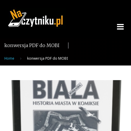
Skip
to
content
konwersja PDF do MOBI
Home
konwersja PDF do MOBI
Tag:
konwersja
PDF
do
MOBI