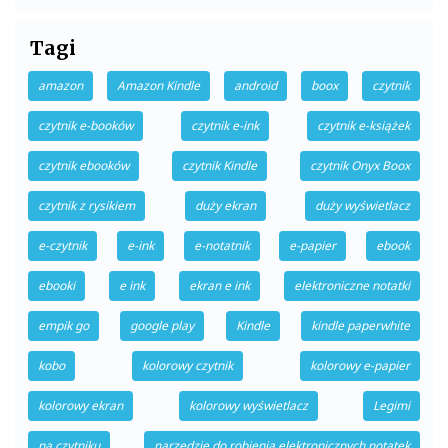
Tagi
amazon
Amazon Kindle
android
boox
czytnik
czytnik e-booków
czytnik e-ink
czytnik e-książek
czytnik ebooków
czytnik Kindle
czytnik Onyx Boox
czytnik z rysikiem
duży ekran
duży wyświetlacz
e-czytnik
e-ink
e-notatnik
e-papier
ebook
ebooki
e ink
ekran e ink
elektroniczne notatki
empik go
google play
Kindle
kindle paperwhite
kobo
kolorowy czytnik
kolorowy e-papier
kolorowy ekran
kolorowy wyświetlacz
Legimi
na czytniku
narzędzie do robienia elektronicznych notatek