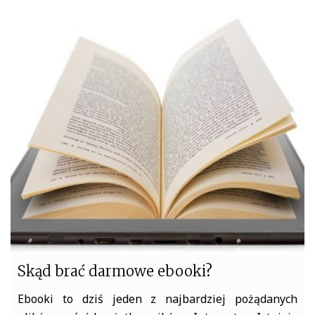
c
i
e
t
b
t
o
e
o
r
k
Skąd brać darmowe ebooki?
Ebooki to dziś jeden z najbardziej pożądanych