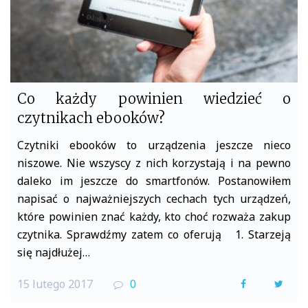
Co każdy powinien wiedzieć o
czytnikach ebooków?
Czytniki ebooków to urządzenia jeszcze nieco
niszowe. Nie wszyscy z nich korzystają i na pewno
daleko im jeszcze do smartfonów. Postanowiłem
napisać o najważniejszych cechach tych urządzeń,
które powinien znać każdy, kto choć rozważa zakup
czytnika. Sprawdźmy zatem co oferują 1. Starzeją
się najdłużej…
15 lutego 2017
0
F
T
a
w