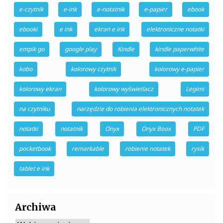
e-czytnik
e-ink
e-notatnik
e-papier
ebook
ebooki
e ink
ekran e ink
elektroniczne notatki
empik go
google play
Kindle
kindle paperwhite
kobo
kolorowy czytnik
kolorowy e-papier
kolorowy ekran
kolorowy wyświetlacz
Legimi
na czytniku
narzędzie do robienia elektronicznych notatek
notatki
notatnik
Onyx
Onyx Boox
PDF
pocketbook
remarkable
robienie notatek
rysik
tablet e ink
Archiwa