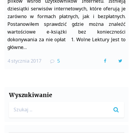
plików wśród użytkowników Internetu. Istnieją
dziesiątki serwisów internetowych, które oferują je
zarówno w formach płatnych, jak i bezpłatnych.
Postanowiłem sprawdzić gdzie można znaleźć
wartościowe e-książki bez konieczności
dokonywania za nie opłat 1. Wolne Lektury Jest to
główne…
4 stycznia 2017
5
F
T
a
w
c
i
e
t
Wyszukiwanie
b
t
Search
o
e
for:
o
r