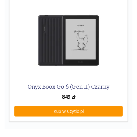
k
Onyx Boox Go 6 (Gen II) Czarny
849
zł
Kup w Czytio.pl