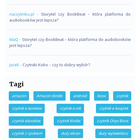
naczytniku.pl
-
Storytel czy BookBeat – która platforma do
audiobooków jest lepsza?
MaQ
-
Storytel czy BookBeat – która platforma do audiobooków
jest lepsza?
Jacek
-
Czytniki Kobo – czy to dobry wybór?
Tagi
amazon
Amazon Kindle
android
boox
czytnik
czytnik e-booków
czytnik e-ink
czytnik e-książek
czytnik ebooków
czytnik Kindle
czytnik Onyx Boox
czytnik z rysikiem
duży ekran
duży wyświetlacz