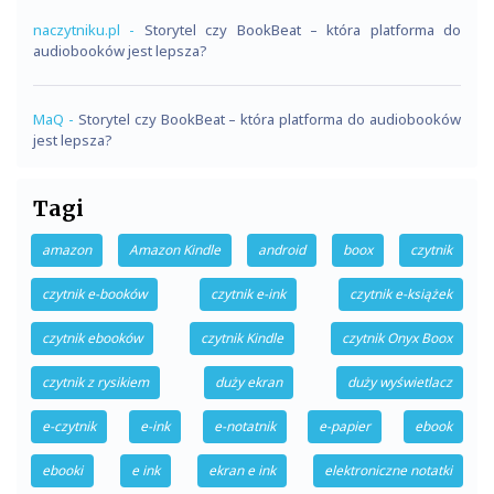
naczytniku.pl
-
Storytel czy BookBeat – która platforma do
audiobooków jest lepsza?
MaQ
-
Storytel czy BookBeat – która platforma do audiobooków
jest lepsza?
Tagi
amazon
Amazon Kindle
android
boox
czytnik
czytnik e-booków
czytnik e-ink
czytnik e-książek
czytnik ebooków
czytnik Kindle
czytnik Onyx Boox
czytnik z rysikiem
duży ekran
duży wyświetlacz
e-czytnik
e-ink
e-notatnik
e-papier
ebook
ebooki
e ink
ekran e ink
elektroniczne notatki