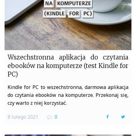
Wszechstronna aplikacja do czytania
ebooków na komputerze (test Kindle for
PC)
Kindle for PC to wszechstronna, darmowa aplikacja
do czytania ebooków na komputerze. Przekonaj się,
czy warto z niej korzystać.
8 lutego 2021
0
F
T
a
w