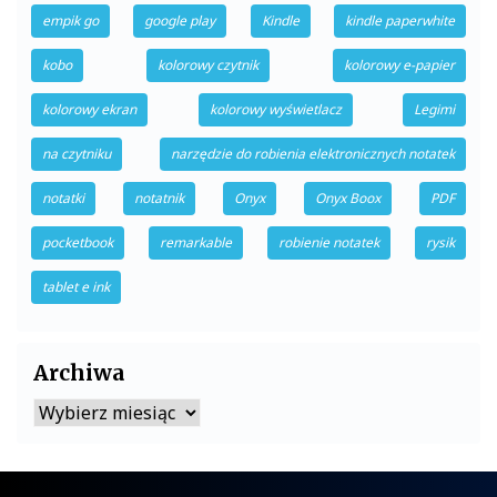
empik go
google play
Kindle
kindle paperwhite
kobo
kolorowy czytnik
kolorowy e-papier
kolorowy ekran
kolorowy wyświetlacz
Legimi
na czytniku
narzędzie do robienia elektronicznych notatek
notatki
notatnik
Onyx
Onyx Boox
PDF
pocketbook
remarkable
robienie notatek
rysik
tablet e ink
Archiwa
Archiwa