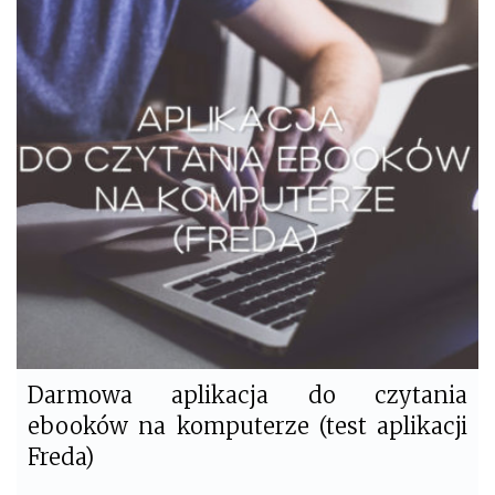
c
i
e
t
b
t
o
e
o
r
k
Darmowa aplikacja do czytania
ebooków na komputerze (test aplikacji
Freda)