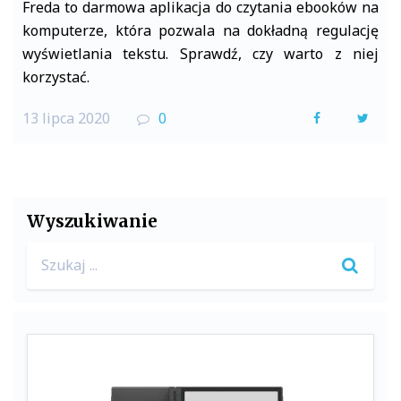
Freda to darmowa aplikacja do czytania ebooków na
komputerze, która pozwala na dokładną regulację
wyświetlania tekstu. Sprawdź, czy warto z niej
korzystać.
13 lipca 2020
0
F
T
a
w
c
i
e
t
Wyszukiwanie
b
t
Search
o
e
for:
o
r
k