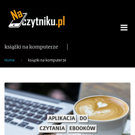
Skip
to
content
książki na komputerze
Home
książki na komputerze
Tag:
książki
na
komputerze