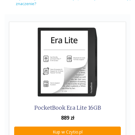
znaczenie?
PocketBook Era Lite 16GB
889
zł
Kup w Czytio.pl