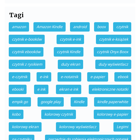
Tagi
amazon
Amazon Kindle
android
boox
czytnik
czytnik e-booków
czytnik e-ink
czytnik e-książek
czytnik ebooków
czytnik Kindle
czytnik Onyx Boox
czytnik z rysikiem
duży ekran
duży wyświetlacz
e-czytnik
e-ink
e-notatnik
e-papier
ebook
ebooki
e ink
ekran e ink
elektroniczne notatki
empik go
google play
Kindle
kindle paperwhite
kobo
kolorowy czytnik
kolorowy e-papier
kolorowy ekran
kolorowy wyświetlacz
Legimi
na czytniku
narzędzie do robienia elektronicznych notatek