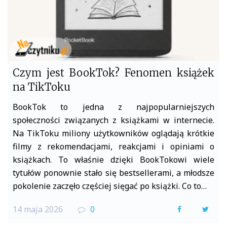
Czym jest BookTok? Fenomen książek
na TikToku
BookTok to jedna z najpopularniejszych
społeczności związanych z książkami w internecie.
Na TikToku miliony użytkowników oglądają krótkie
filmy z rekomendacjami, reakcjami i opiniami o
książkach. To właśnie dzięki BookTokowi wiele
tytułów ponownie stało się bestsellerami, a młodsze
pokolenie zaczęło częściej sięgać po książki. Co to…
14 maja 2026
0
F
T
a
w