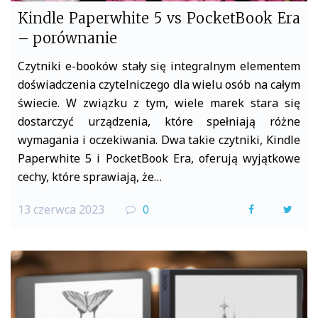
Kindle Paperwhite 5 vs PocketBook Era
– porównanie
Czytniki e-booków stały się integralnym elementem
doświadczenia czytelniczego dla wielu osób na całym
świecie. W związku z tym, wiele marek stara się
dostarczyć urządzenia, które spełniają różne
wymagania i oczekiwania. Dwa takie czytniki, Kindle
Paperwhite 5 i PocketBook Era, oferują wyjątkowe
cechy, które sprawiają, że…
13 czerwca 2023
0
F
T
a
w
c
i
e
t
b
t