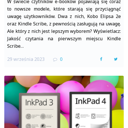
W świecie czytników e-booków pojawiają się coraz
to nowsze modele, które starają się przyciągnąć
uwagę użytkowników. Dwa z nich, Kobo Elipsa 2e
oraz Kindle Scribe, z pewnością zasługują na uwagę.
Ale który z nich jest lepszym wyborem? Wyświetlacz:
Jakość czytania na pierwszym miejscu Kindle
Scribe…
29 września 2023
0
F
T
a
w
c
i
e
t
b
t
o
e
o
r