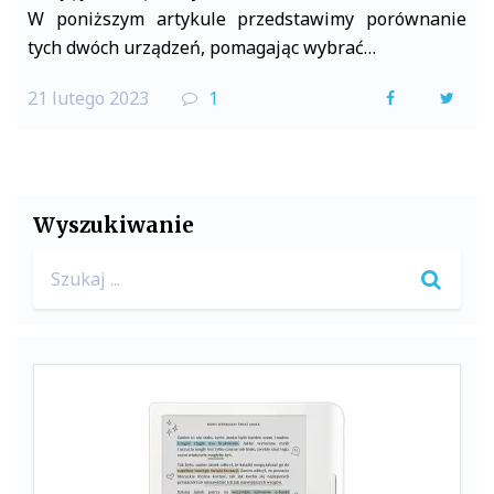
W poniższym artykule przedstawimy porównanie
tych dwóch urządzeń, pomagając wybrać…
21 lutego 2023
1
F
T
a
w
c
i
e
t
Wyszukiwanie
b
t
Search
o
e
for:
o
r
k