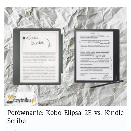
c
i
e
t
b
t
o
e
o
r
k
Porównanie: Kobo Elipsa 2E vs. Kindle
Scribe