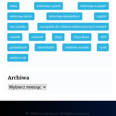
kobo
kolorowy czytnik
kolorowy e-papier
kolorowy ekran
kolorowy wyświetlacz
Legimi
na czytniku
narzędzie do robienia elektronicznych notatek
notatki
notatnik
Onyx
Onyx Boox
PDF
pocketbook
remarkable
robienie notatek
rysik
tablet e ink
Archiwa
Archiwa
© 2026 naczytniku.pl. All Rights reserved.