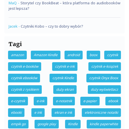
MaQ
-
Storytel czy BookBeat – która platforma do audiobooków
jest lepsza?
Jacek
-
Czytniki Kobo – czy to dobry wybór?
Tagi
amazon
Amazon Kindle
android
boox
czytnik
czytnik e-booków
czytnik e-ink
czytnik e-książek
czytnik ebooków
czytnik Kindle
czytnik Onyx Boox
czytnik z rysikiem
duży ekran
duży wyświetlacz
e-czytnik
e-ink
e-notatnik
e-papier
ebook
ebooki
e ink
ekran e ink
elektroniczne notatki
empik go
google play
Kindle
kindle paperwhite