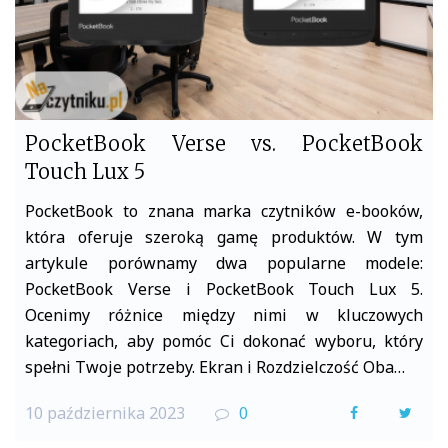
PocketBook Verse vs. PocketBook
Touch Lux 5
PocketBook to znana marka czytników e-booków,
która oferuje szeroką gamę produktów. W tym
artykule porównamy dwa popularne modele:
PocketBook Verse i PocketBook Touch Lux 5.
Ocenimy różnice między nimi w kluczowych
kategoriach, aby pomóc Ci dokonać wyboru, który
spełni Twoje potrzeby. Ekran i Rozdzielczość Oba…
10 października 2023
0
F
T
a
w