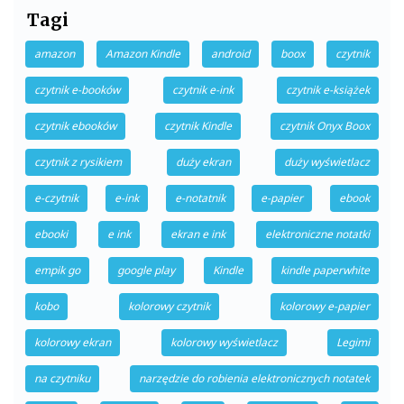
Tagi
amazon
Amazon Kindle
android
boox
czytnik
czytnik e-booków
czytnik e-ink
czytnik e-książek
czytnik ebooków
czytnik Kindle
czytnik Onyx Boox
czytnik z rysikiem
duży ekran
duży wyświetlacz
e-czytnik
e-ink
e-notatnik
e-papier
ebook
ebooki
e ink
ekran e ink
elektroniczne notatki
empik go
google play
Kindle
kindle paperwhite
kobo
kolorowy czytnik
kolorowy e-papier
kolorowy ekran
kolorowy wyświetlacz
Legimi
na czytniku
narzędzie do robienia elektronicznych notatek