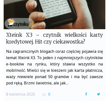
Xteink X3 – czytnik wielkości karty
kredytowej. Hit czy ciekawostka?
Na zagranicznych blogach coraz częściej pojawia się
temat Xteink X3. To jeden z najmniejszych czytników
e-booków na rynku, który stawia wszystko na
mobilność. Mieści się w kieszeni jak karta płatnicza,
waży niewiele ponad 50 gramów i ma być zawsze
pod ręką. Brzmi świetnie, ale jak…
8 kwietnia 2026
0
F
T
a
w