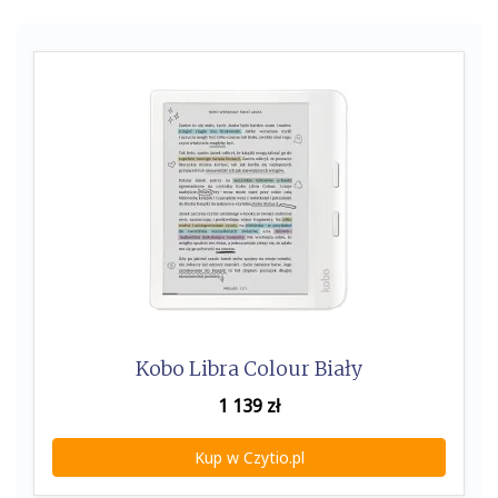
Kobo Libra Colour Biały
1 139
zł
Kup w Czytio.pl