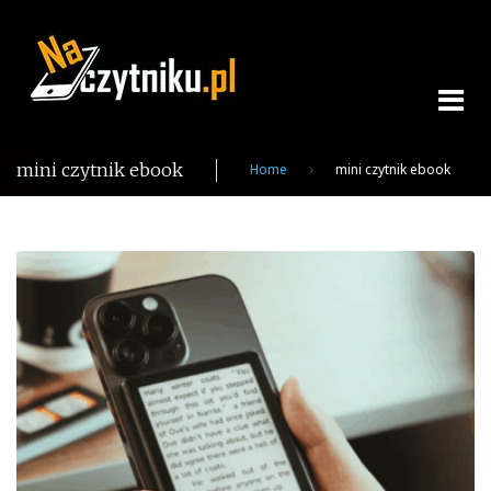
Skip
to
content
mini czytnik ebook
Home
mini czytnik ebook
Tag:
mini
czytnik
ebook