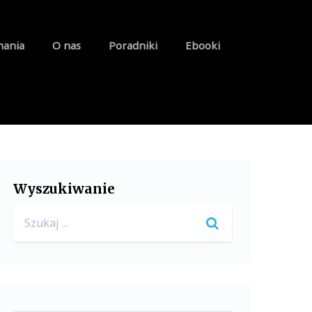
nania
O nas
Poradniki
Ebooki
Wyszukiwanie
Search
for: