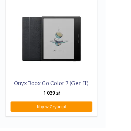
Onyx Boox Go Color 7 (Gen II)
1 039
zł
Kup w Czytio.pl