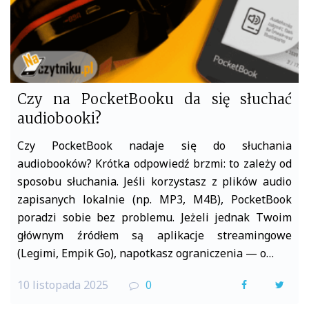
Czy na PocketBooku da się słuchać
audiobooki?
Czy PocketBook nadaje się do słuchania
audiobooków? Krótka odpowiedź brzmi: to zależy od
sposobu słuchania. Jeśli korzystasz z plików audio
zapisanych lokalnie (np. MP3, M4B), PocketBook
poradzi sobie bez problemu. Jeżeli jednak Twoim
głównym źródłem są aplikacje streamingowe
(Legimi, Empik Go), napotkasz ograniczenia — o…
10 listopada 2025
0
F
T
a
w