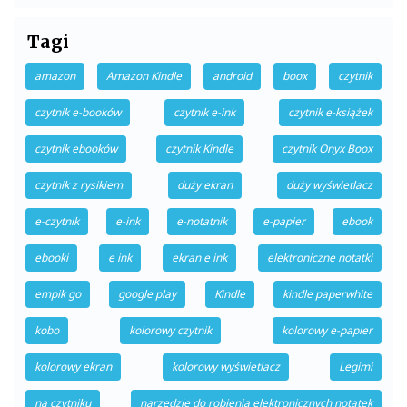
Tagi
amazon
Amazon Kindle
android
boox
czytnik
czytnik e-booków
czytnik e-ink
czytnik e-książek
czytnik ebooków
czytnik Kindle
czytnik Onyx Boox
czytnik z rysikiem
duży ekran
duży wyświetlacz
e-czytnik
e-ink
e-notatnik
e-papier
ebook
ebooki
e ink
ekran e ink
elektroniczne notatki
empik go
google play
Kindle
kindle paperwhite
kobo
kolorowy czytnik
kolorowy e-papier
kolorowy ekran
kolorowy wyświetlacz
Legimi
na czytniku
narzędzie do robienia elektronicznych notatek