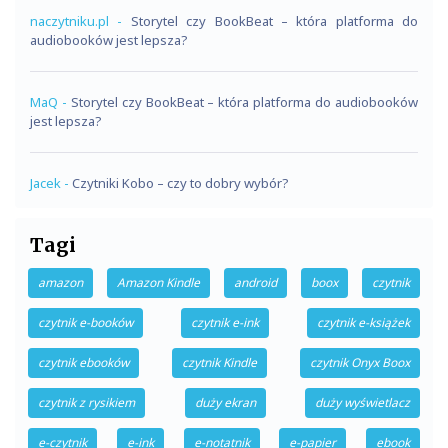
naczytniku.pl
-
Storytel czy BookBeat – która platforma do
audiobooków jest lepsza?
MaQ
-
Storytel czy BookBeat – która platforma do audiobooków
jest lepsza?
Jacek
-
Czytniki Kobo – czy to dobry wybór?
Tagi
amazon
Amazon Kindle
android
boox
czytnik
czytnik e-booków
czytnik e-ink
czytnik e-książek
czytnik ebooków
czytnik Kindle
czytnik Onyx Boox
czytnik z rysikiem
duży ekran
duży wyświetlacz
e-czytnik
e-ink
e-notatnik
e-papier
ebook