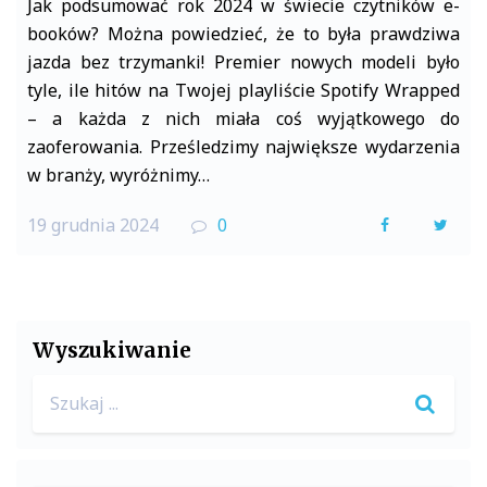
Jak podsumować rok 2024 w świecie czytników e-
booków? Można powiedzieć, że to była prawdziwa
jazda bez trzymanki! Premier nowych modeli było
tyle, ile hitów na Twojej playliście Spotify Wrapped
– a każda z nich miała coś wyjątkowego do
zaoferowania. Prześledzimy największe wydarzenia
w branży, wyróżnimy…
19 grudnia 2024
0
F
T
a
w
c
i
e
t
Wyszukiwanie
b
t
Search
o
e
for:
o
r