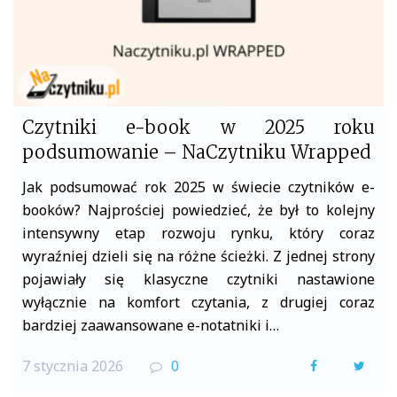
Czytniki e-book w 2025 roku
podsumowanie – NaCzytniku Wrapped
Jak podsumować rok 2025 w świecie czytników e-
booków? Najprościej powiedzieć, że był to kolejny
intensywny etap rozwoju rynku, który coraz
wyraźniej dzieli się na różne ścieżki. Z jednej strony
pojawiały się klasyczne czytniki nastawione
wyłącznie na komfort czytania, z drugiej coraz
bardziej zaawansowane e-notatniki i…
7 stycznia 2026
0
F
T
a
w