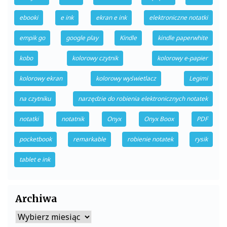
ebooki
e ink
ekran e ink
elektroniczne notatki
empik go
google play
Kindle
kindle paperwhite
kobo
kolorowy czytnik
kolorowy e-papier
kolorowy ekran
kolorowy wyświetlacz
Legimi
na czytniku
narzędzie do robienia elektronicznych notatek
notatki
notatnik
Onyx
Onyx Boox
PDF
pocketbook
remarkable
robienie notatek
rysik
tablet e ink
Archiwa
Archiwa