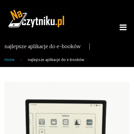
Skip
to
content
najlepsze aplikacje do e-booków
Home
najlepsze aplikacje do e-booków
Tag:
najlepsze
aplikacje
do
e-