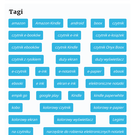
Tagi
amazon
Amazon Kindle
android
boox
czytnik
czytnik e-booków
czytnik e-ink
czytnik e-książek
czytnik ebooków
czytnik Kindle
czytnik Onyx Boox
czytnik z rysikiem
duży ekran
duży wyświetlacz
e-czytnik
e-ink
e-notatnik
e-papier
ebook
ebooki
e ink
ekran e ink
elektroniczne notatki
empik go
google play
Kindle
kindle paperwhite
kobo
kolorowy czytnik
kolorowy e-papier
kolorowy ekran
kolorowy wyświetlacz
Legimi
na czytniku
narzędzie do robienia elektronicznych notatek