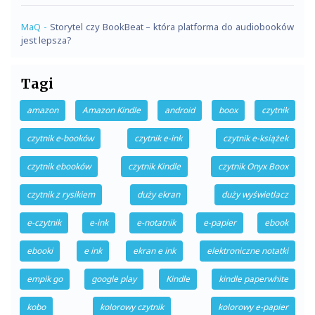
MaQ
-
Storytel czy BookBeat – która platforma do audiobooków
jest lepsza?
Tagi
amazon
Amazon Kindle
android
boox
czytnik
czytnik e-booków
czytnik e-ink
czytnik e-książek
czytnik ebooków
czytnik Kindle
czytnik Onyx Boox
czytnik z rysikiem
duży ekran
duży wyświetlacz
e-czytnik
e-ink
e-notatnik
e-papier
ebook
ebooki
e ink
ekran e ink
elektroniczne notatki
empik go
google play
Kindle
kindle paperwhite
kobo
kolorowy czytnik
kolorowy e-papier