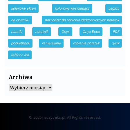
kolorowy ekran
kolorowy wyświetlacz
Legimi
na czytniku
narzędzie do robienia elektronicznych notatek
notatki
notatnik
Onyx
Onyx Boox
PDF
pocketbook
remarkable
robienie notatek
rysik
tablet e ink
Archiwa
Archiwa
© 2026 naczytniku.pl. All Rights reserved.