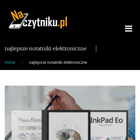
Skip
to
content
najlepsze notatniki elektroniczne
Home
najlepsze notatniki elektroniczne
Tag:
najlepsze
notatniki
elektroniczne