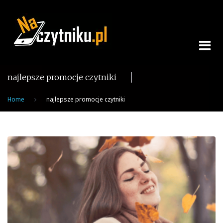
Skip
to
content
najlepsze promocje czytniki
Home
najlepsze promocje czytniki
Tag:
najlepsze
promocje
czytniki