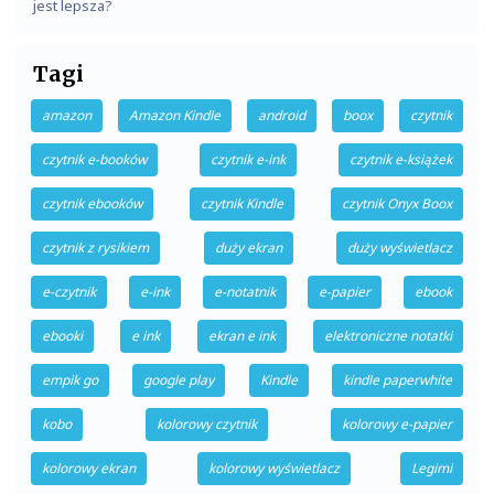
jest lepsza?
Tagi
amazon
Amazon Kindle
android
boox
czytnik
czytnik e-booków
czytnik e-ink
czytnik e-książek
czytnik ebooków
czytnik Kindle
czytnik Onyx Boox
czytnik z rysikiem
duży ekran
duży wyświetlacz
e-czytnik
e-ink
e-notatnik
e-papier
ebook
ebooki
e ink
ekran e ink
elektroniczne notatki
empik go
google play
Kindle
kindle paperwhite
kobo
kolorowy czytnik
kolorowy e-papier
kolorowy ekran
kolorowy wyświetlacz
Legimi