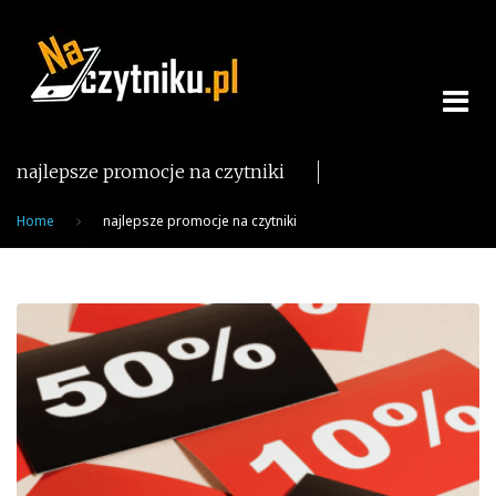
Skip
to
content
najlepsze promocje na czytniki
Home
najlepsze promocje na czytniki
Tag:
najlepsze
promocje
na
czytniki