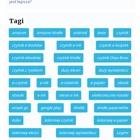
jest lepsza?
Tagi
amazon
Amazon Kindle
android
boox
czytnik
czytnik e-booków
czytnik e-ink
czytnik e-książek
czytnik ebooków
czytnik Kindle
czytnik Onyx Boox
czytnik z rysikiem
duży ekran
duży wyświetlacz
e-czytnik
e-ink
e-notatnik
e-papier
ebook
ebooki
e ink
ekran e ink
elektroniczne notatki
empik go
google play
Kindle
kindle paperwhite
kobo
kolorowy czytnik
kolorowy e-papier
kolorowy ekran
kolorowy wyświetlacz
Legimi