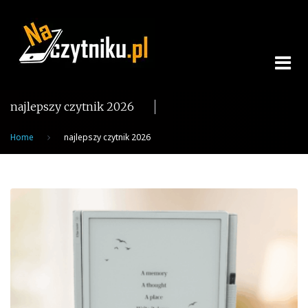
Skip
to
content
najlepszy czytnik 2026
Home
najlepszy czytnik 2026
Tag:
najlepszy
czytnik
2026