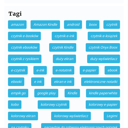
Tagi
amazon
Amazon Kindle
android
boox
czytnik
czytnik e-booków
czytnik e-ink
czytnik e-książek
czytnik ebooków
czytnik Kindle
czytnik Onyx Boox
czytnik z rysikiem
duży ekran
duży wyświetlacz
e-czytnik
e-ink
e-notatnik
e-papier
ebook
ebooki
e ink
ekran e ink
elektroniczne notatki
empik go
google play
Kindle
kindle paperwhite
kobo
kolorowy czytnik
kolorowy e-papier
kolorowy ekran
kolorowy wyświetlacz
Legimi
na czytniku
narzędzie do robienia elektronicznych notatek