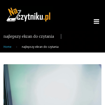
Skip
to
content
najlepszy ekran do czytania
Home
najlepszy ekran do czytania
Tag:
najlepszy
ekran
do
czytania