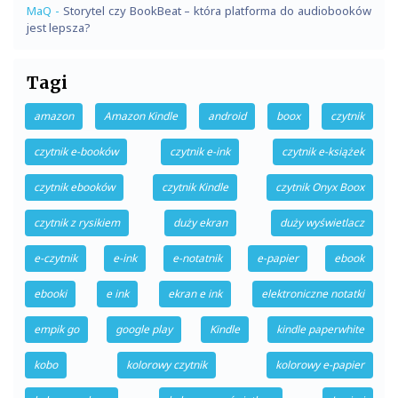
MaQ
-
Storytel czy BookBeat – która platforma do audiobooków
jest lepsza?
Tagi
amazon
Amazon Kindle
android
boox
czytnik
czytnik e-booków
czytnik e-ink
czytnik e-książek
czytnik ebooków
czytnik Kindle
czytnik Onyx Boox
czytnik z rysikiem
duży ekran
duży wyświetlacz
e-czytnik
e-ink
e-notatnik
e-papier
ebook
ebooki
e ink
ekran e ink
elektroniczne notatki
empik go
google play
Kindle
kindle paperwhite
kobo
kolorowy czytnik
kolorowy e-papier