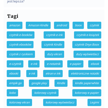
jest lepsza?
Tagi
amazon
Amazon Kindle
android
boox
czytnik
czytnik e-booków
czytnik e-ink
czytnik e-książek
czytnik ebooków
czytnik Kindle
czytnik Onyx Boox
czytnik z rysikiem
duży ekran
duży wyświetlacz
e-czytnik
e-ink
e-notatnik
e-papier
ebook
ebooki
e ink
ekran e ink
elektroniczne notatki
empik go
google play
Kindle
kindle paperwhite
kobo
kolorowy czytnik
kolorowy e-papier
kolorowy ekran
kolorowy wyświetlacz
Legimi