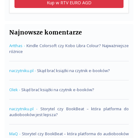
Kup w RTV EURO AGD
Najnowsze komentarze
Artthas
-
Kindle Colorsoft czy Kobo Libra Colour? Najważniejsze
różnice
naczytniku.pl
-
Skąd brać książki na czytnik e-booków?
Olek
-
Skąd brać książki na czytnik e-booków?
naczytniku.pl
-
Storytel czy BookBeat – która platforma do
audiobooków jest lepsza?
MaQ
-
Storytel czy BookBeat – która platforma do audiobooków