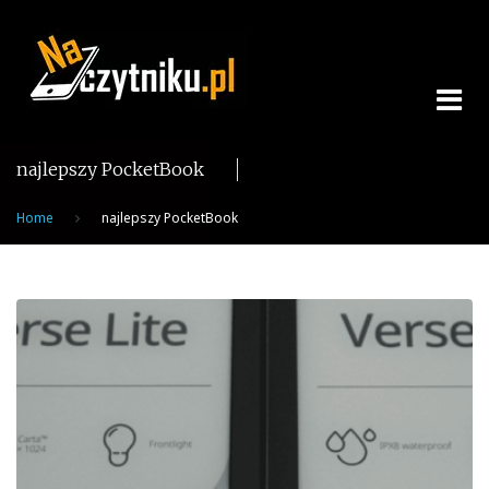
Skip
to
content
najlepszy PocketBook
Home
najlepszy PocketBook
Tag:
najlepszy
PocketBook