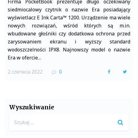
Firma PocketBook prezentuje długo oczekiwany
siedmiocalowy czytnik o nazwie Era posiadający
wyświetlacz E Ink Carta™ 1200. Urządzenie ma wiele
nowych rozwiązań, wśród których są m.in.
wbudowane głośniki czy dodatkowa ochrona przed
zarysowaniem ekranu i wyższy standard
wodoszczelności IPX8. Najnowszy model o nazwie
Era w ofercie…
2 czerwca 2022
0
F
T
a
w
c
i
e
t
Wyszukiwanie
b
t
Search
o
e
for:
o
r