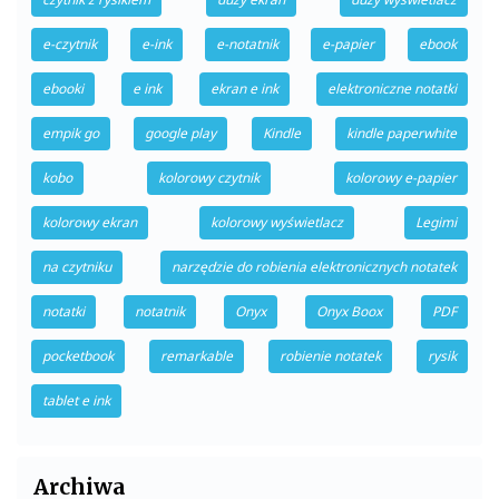
e-czytnik
e-ink
e-notatnik
e-papier
ebook
ebooki
e ink
ekran e ink
elektroniczne notatki
empik go
google play
Kindle
kindle paperwhite
kobo
kolorowy czytnik
kolorowy e-papier
kolorowy ekran
kolorowy wyświetlacz
Legimi
na czytniku
narzędzie do robienia elektronicznych notatek
notatki
notatnik
Onyx
Onyx Boox
PDF
pocketbook
remarkable
robienie notatek
rysik
tablet e ink
Archiwa