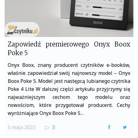
Zapowiedź premierowego Onyx Boox
Poke 5
Onyx Boox, znany producent czytników e-booków,
właśnie zapowiedział swój najnowszy model – Onyx
Boox Poke 5. Model jest następcą lubianego czytnika
Poke 4 Lite W dalszej części artykułu przyjrzymy się
najważniejszym cechom tego modelu oraz
nowościom, które przygotował producent. Cechy
wyróżniające Onyx Boox Poke 5…
5 maja 2023
3
F
T
a
w