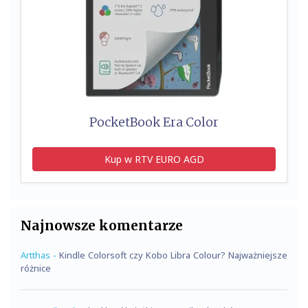
PocketBook Era Color
Kup w RTV EURO AGD
Najnowsze komentarze
Artthas
-
Kindle Colorsoft czy Kobo Libra Colour? Najważniejsze
różnice