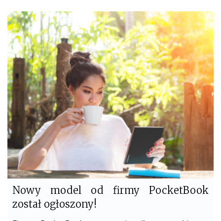
c
i
e
t
b
t
o
e
o
r
k
Nowy model od firmy PocketBook
został ogłoszony!