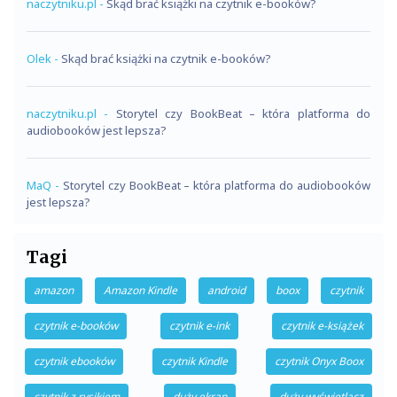
naczytniku.pl
-
Skąd brać książki na czytnik e-booków?
Olek
-
Skąd brać książki na czytnik e-booków?
naczytniku.pl
-
Storytel czy BookBeat – która platforma do
audiobooków jest lepsza?
MaQ
-
Storytel czy BookBeat – która platforma do audiobooków
jest lepsza?
Tagi
amazon
Amazon Kindle
android
boox
czytnik
czytnik e-booków
czytnik e-ink
czytnik e-książek
czytnik ebooków
czytnik Kindle
czytnik Onyx Boox
czytnik z rysikiem
duży ekran
duży wyświetlacz