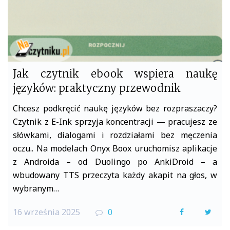
Jak czytnik ebook wspiera naukę
języków: praktyczny przewodnik
Chcesz podkręcić naukę języków bez rozpraszaczy?
Czytnik z E-Ink sprzyja koncentracji — pracujesz ze
słówkami, dialogami i rozdziałami bez męczenia
oczu.. Na modelach Onyx Boox uruchomisz aplikacje
z Androida – od Duolingo po AnkiDroid – a
wbudowany TTS przeczyta każdy akapit na głos, w
wybranym…
16 września 2025
0
F
T
a
w