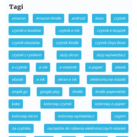
Tagi
amazon
Amazon Kindle
android
boox
czytnik
czytnik e-booków
czytnik e-ink
czytnik e-książek
czytnik ebooków
czytnik Kindle
czytnik Onyx Boox
czytnik z rysikiem
duży ekran
duży wyświetlacz
e-czytnik
e-ink
e-notatnik
e-papier
ebook
ebooki
e ink
ekran e ink
elektroniczne notatki
empik go
google play
Kindle
kindle paperwhite
kobo
kolorowy czytnik
kolorowy e-papier
kolorowy ekran
kolorowy wyświetlacz
Legimi
na czytniku
narzędzie do robienia elektronicznych notatek