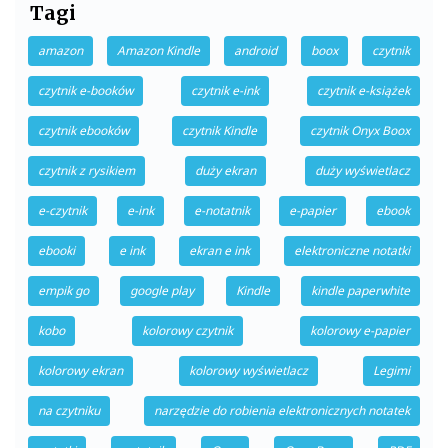
Tagi
amazon
Amazon Kindle
android
boox
czytnik
czytnik e-booków
czytnik e-ink
czytnik e-książek
czytnik ebooków
czytnik Kindle
czytnik Onyx Boox
czytnik z rysikiem
duży ekran
duży wyświetlacz
e-czytnik
e-ink
e-notatnik
e-papier
ebook
ebooki
e ink
ekran e ink
elektroniczne notatki
empik go
google play
Kindle
kindle paperwhite
kobo
kolorowy czytnik
kolorowy e-papier
kolorowy ekran
kolorowy wyświetlacz
Legimi
na czytniku
narzędzie do robienia elektronicznych notatek