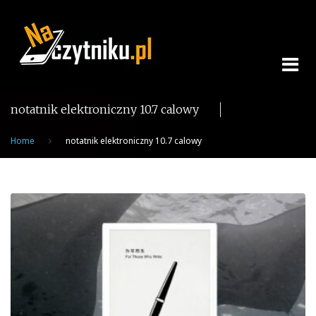
Skip
to
content
notatnik elektroniczny 10.7 calowy
Home
notatnik elektroniczny 10.7 calowy
Tag:
notatnik
elektroniczny
10.7
calowy