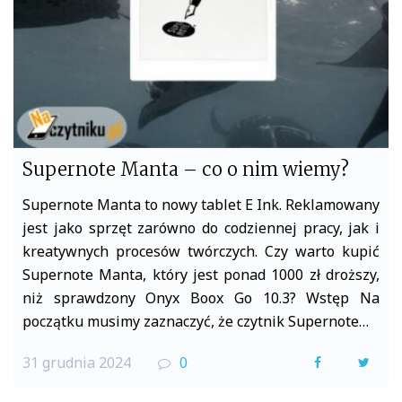
Supernote Manta – co o nim wiemy?
Supernote Manta to nowy tablet E Ink. Reklamowany
jest jako sprzęt zarówno do codziennej pracy, jak i
kreatywnych procesów twórczych. Czy warto kupić
Supernote Manta, który jest ponad 1000 zł droższy,
niż sprawdzony Onyx Boox Go 10.3? Wstęp Na
początku musimy zaznaczyć, że czytnik Supernote…
31 grudnia 2024
0
F
T
a
w