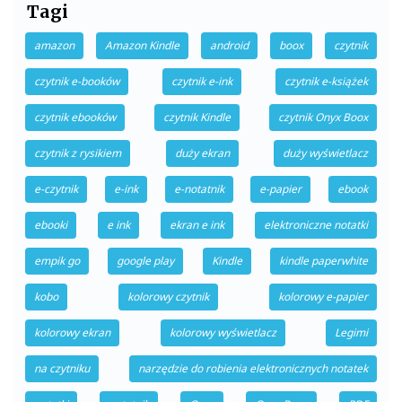
Tagi
amazon
Amazon Kindle
android
boox
czytnik
czytnik e-booków
czytnik e-ink
czytnik e-książek
czytnik ebooków
czytnik Kindle
czytnik Onyx Boox
czytnik z rysikiem
duży ekran
duży wyświetlacz
e-czytnik
e-ink
e-notatnik
e-papier
ebook
ebooki
e ink
ekran e ink
elektroniczne notatki
empik go
google play
Kindle
kindle paperwhite
kobo
kolorowy czytnik
kolorowy e-papier
kolorowy ekran
kolorowy wyświetlacz
Legimi
na czytniku
narzędzie do robienia elektronicznych notatek