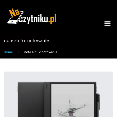
Skip
to
content
note air 5 c notowanie
Home
note air 5 c notowanie
Tag:
note
air
5
c