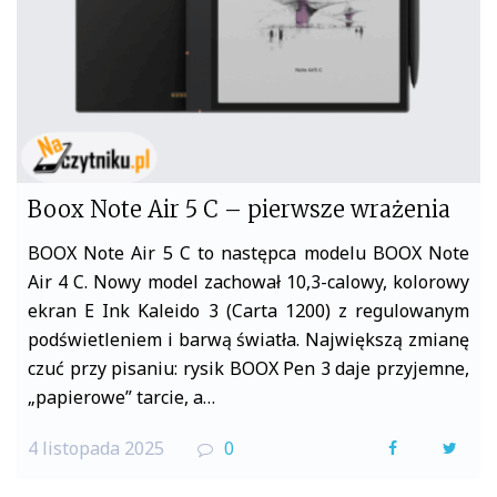
notowanie
Boox Note Air 5 C – pierwsze wrażenia
BOOX Note Air 5 C to następca modelu BOOX Note
Air 4 C. Nowy model zachował 10,3-calowy, kolorowy
ekran E Ink Kaleido 3 (Carta 1200) z regulowanym
podświetleniem i barwą światła. Największą zmianę
czuć przy pisaniu: rysik BOOX Pen 3 daje przyjemne,
„papierowe” tarcie, a…
4 listopada 2025
0
F
T
a
w