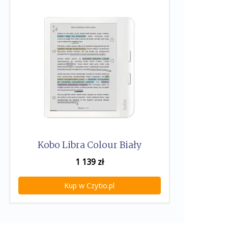
Kobo Libra Colour Biały
1 139
zł
Kup w Czytio.pl