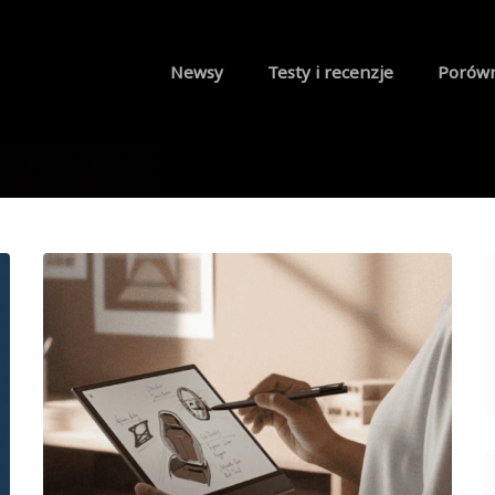
Newsy
Testy i recenzje
Porów