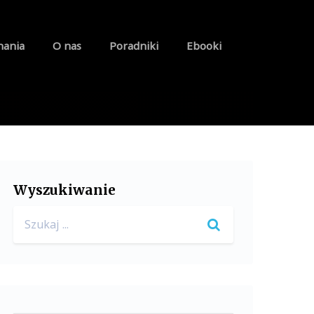
nania
O nas
Poradniki
Ebooki
Wyszukiwanie
Search
for: