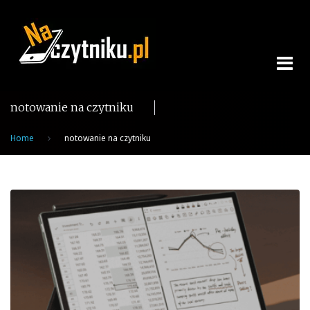
Skip
to
content
notowanie na czytniku
Home
notowanie na czytniku
Tag:
notowanie
na
czytniku