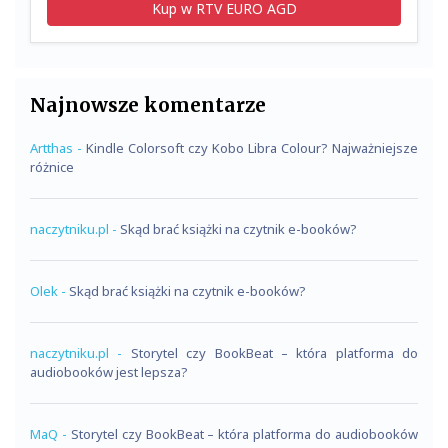
Kup w RTV EURO AGD
Najnowsze komentarze
Artthas
-
Kindle Colorsoft czy Kobo Libra Colour? Najważniejsze
różnice
naczytniku.pl
-
Skąd brać książki na czytnik e-booków?
Olek
-
Skąd brać książki na czytnik e-booków?
naczytniku.pl
-
Storytel czy BookBeat – która platforma do
audiobooków jest lepsza?
MaQ
-
Storytel czy BookBeat – która platforma do audiobooków