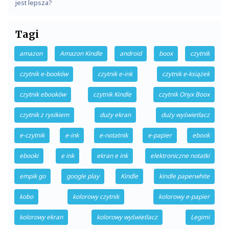
jest lepsza?
Tagi
amazon
Amazon Kindle
android
boox
czytnik
czytnik e-booków
czytnik e-ink
czytnik e-książek
czytnik ebooków
czytnik Kindle
czytnik Onyx Boox
czytnik z rysikiem
duży ekran
duży wyświetlacz
e-czytnik
e-ink
e-notatnik
e-papier
ebook
ebooki
e ink
ekran e ink
elektroniczne notatki
empik go
google play
Kindle
kindle paperwhite
kobo
kolorowy czytnik
kolorowy e-papier
kolorowy ekran
kolorowy wyświetlacz
Legimi