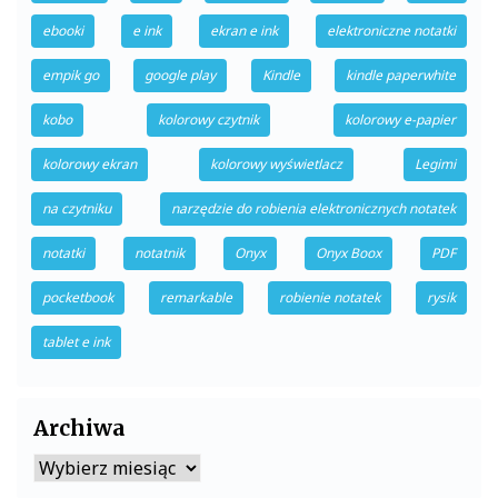
ebooki
e ink
ekran e ink
elektroniczne notatki
empik go
google play
Kindle
kindle paperwhite
kobo
kolorowy czytnik
kolorowy e-papier
kolorowy ekran
kolorowy wyświetlacz
Legimi
na czytniku
narzędzie do robienia elektronicznych notatek
notatki
notatnik
Onyx
Onyx Boox
PDF
pocketbook
remarkable
robienie notatek
rysik
tablet e ink
Archiwa
Archiwa