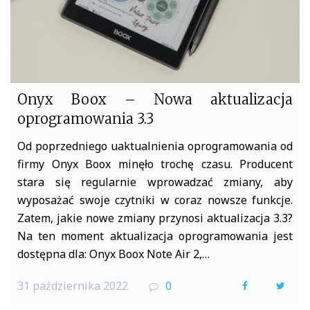
Onyx Boox – Nowa aktualizacja
oprogramowania 3.3
Od poprzedniego uaktualnienia oprogramowania od
firmy Onyx Boox minęło trochę czasu. Producent
stara się regularnie wprowadzać zmiany, aby
wyposażać swoje czytniki w coraz nowsze funkcje.
Zatem, jakie nowe zmiany przynosi aktualizacja 3.3?
Na ten moment aktualizacja oprogramowania jest
dostępna dla: Onyx Boox Note Air 2,…
31 października 2022
0
F
T
a
w