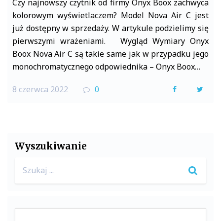
Czy najnowszy czytnik od firmy Onyx Boox zachwyca
kolorowym wyświetlaczem? Model Nova Air C jest
już dostępny w sprzedaży. W artykule podzielimy się
pierwszymi wrażeniami. Wygląd Wymiary Onyx
Boox Nova Air C są takie same jak w przypadku jego
monochromatycznego odpowiednika – Onyx Boox…
8 czerwca 2022
0
F
T
a
w
c
i
e
t
Wyszukiwanie
b
t
Search
o
e
for:
o
r
k