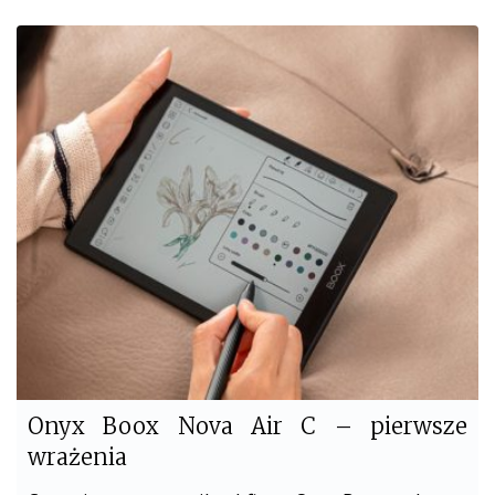
c
i
e
t
b
t
o
e
o
r
k
Onyx Boox Nova Air C – pierwsze
wrażenia