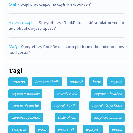
Olek
-
Skąd brać książki na czytnik e-booków?
naczytniku.pl
-
Storytel czy BookBeat – która platforma do
audiobooków jest lepsza?
MaQ
-
Storytel czy BookBeat – która platforma do audiobooków
jest lepsza?
Tagi
amazon
Amazon Kindle
android
boox
czytnik
czytnik e-booków
czytnik e-ink
czytnik e-książek
czytnik ebooków
czytnik Kindle
czytnik Onyx Boox
czytnik z rysikiem
duży ekran
duży wyświetlacz
e-czytnik
e-ink
e-notatnik
e-papier
ebook