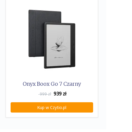
Onyx Boox Go 7 Czarny
939
zł
999 zł
Kup w Czytio.pl