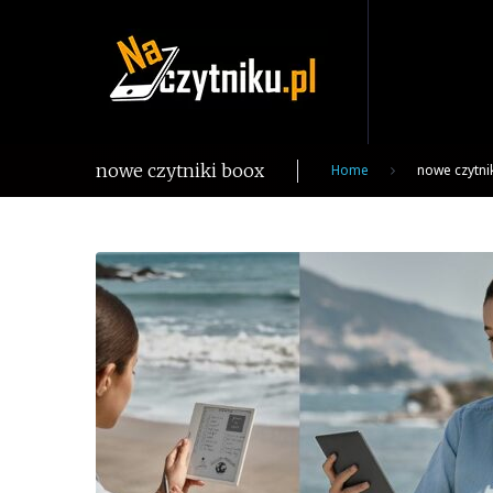
Skip
to
content
nowe czytniki boox
Home
nowe czytni
Tag:
nowe
czytniki
boox