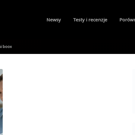
Newsy
Testy i recenzje
Porów
ki boox