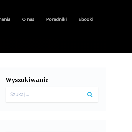
nania
O nas
Poradniki
Ebooki
Wyszukiwanie
Search
for: