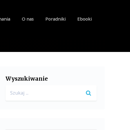
nania
O nas
Poradniki
Ebooki
Wyszukiwanie
Search
for: