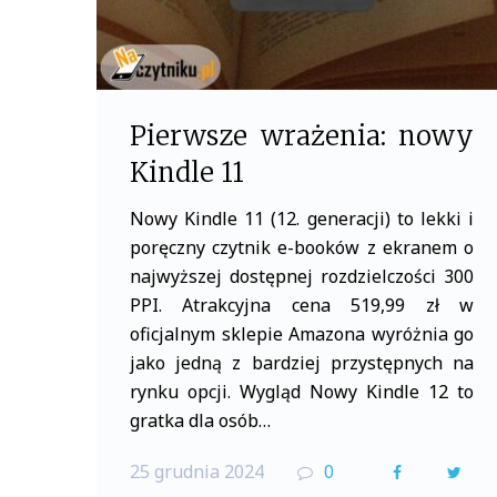
Pierwsze wrażenia: nowy
Kindle 11
Nowy Kindle 11 (12. generacji) to lekki i
poręczny czytnik e-booków z ekranem o
najwyższej dostępnej rozdzielczości 300
PPI. Atrakcyjna cena 519,99 zł w
oficjalnym sklepie Amazona wyróżnia go
jako jedną z bardziej przystępnych na
rynku opcji. Wygląd Nowy Kindle 12 to
gratka dla osób…
25 grudnia 2024
0
F
T