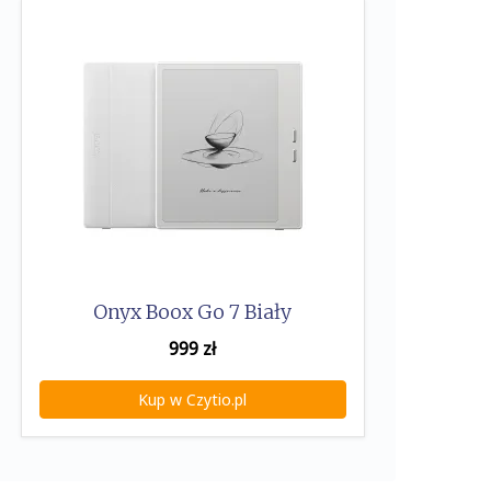
Onyx Boox Go 7 Biały
999
zł
Kup w Czytio.pl