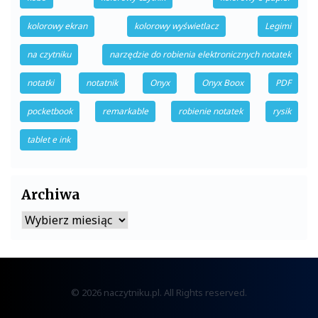
kolorowy ekran
kolorowy wyświetlacz
Legimi
na czytniku
narzędzie do robienia elektronicznych notatek
notatki
notatnik
Onyx
Onyx Boox
PDF
pocketbook
remarkable
robienie notatek
rysik
tablet e ink
Archiwa
Archiwa
© 2026 naczytniku.pl. All Rights reserved.