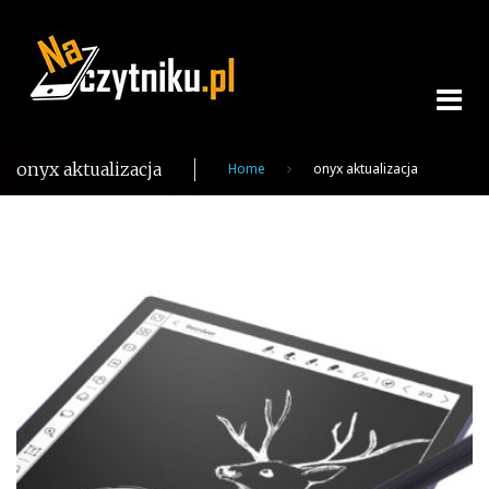
Skip
to
content
onyx aktualizacja
Home
onyx aktualizacja
Tag:
onyx
aktualizacja