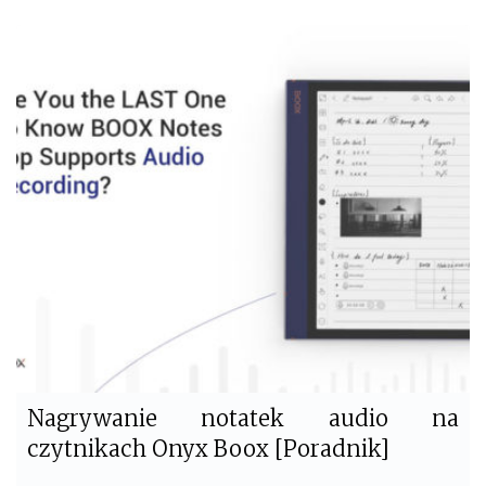
c
i
e
t
b
t
o
e
o
r
k
Nagrywanie notatek audio na
czytnikach Onyx Boox [Poradnik]