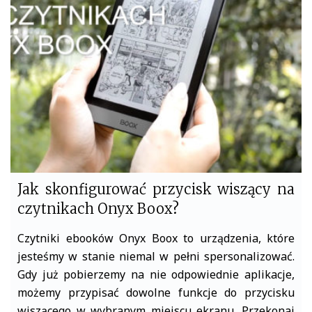
o
e
o
r
k
Jak skonfigurować przycisk wiszący na
czytnikach Onyx Boox?
Czytniki ebooków Onyx Boox to urządzenia, które
jesteśmy w stanie niemal w pełni spersonalizować.
Gdy już pobierzemy na nie odpowiednie aplikacje,
możemy przypisać dowolne funkcje do przycisku
wiszącego w wybranym miejscu ekranu. Przekonaj