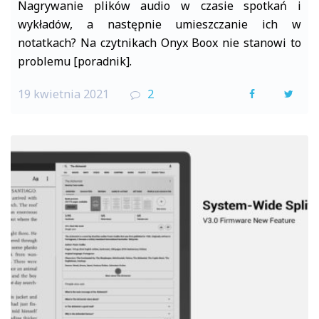
Nagrywanie plików audio w czasie spotkań i
wykładów, a następnie umieszczanie ich w
notatkach? Na czytnikach Onyx Boox nie stanowi to
problemu [poradnik].
19 kwietnia 2021
2
F
T
a
w
c
i
e
t
b
t
o
e
o
r
k