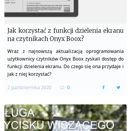
Jak korzystać z funkcji dzielenia ekranu
na czytnikach Onyx Boox?
Wraz z najnowszą aktualizacją oprogramowania
użytkownicy czytników Onyx Boox zyskali dostęp do
funkcji dzielenia ekranu. Do czego się ona przydaje i
jak z niej korzystać?
2 października 2020
0
F
T
a
w
c
i
e
t
b
t