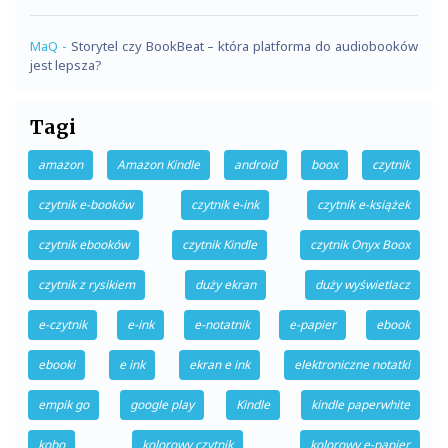
MaQ
-
Storytel czy BookBeat – która platforma do audiobooków
jest lepsza?
Tagi
amazon
Amazon Kindle
android
boox
czytnik
czytnik e-booków
czytnik e-ink
czytnik e-książek
czytnik ebooków
czytnik Kindle
czytnik Onyx Boox
czytnik z rysikiem
duży ekran
duży wyświetlacz
e-czytnik
e-ink
e-notatnik
e-papier
ebook
ebooki
e ink
ekran e ink
elektroniczne notatki
empik go
google play
Kindle
kindle paperwhite
kobo
kolorowy czytnik
kolorowy e-papier