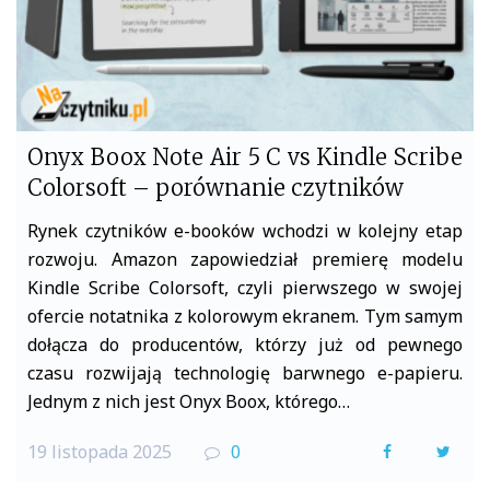
Onyx Boox Note Air 5 C vs Kindle Scribe
Colorsoft – porównanie czytników
Rynek czytników e-booków wchodzi w kolejny etap
rozwoju. Amazon zapowiedział premierę modelu
Kindle Scribe Colorsoft, czyli pierwszego w swojej
ofercie notatnika z kolorowym ekranem. Tym samym
dołącza do producentów, którzy już od pewnego
czasu rozwijają technologię barwnego e-papieru.
Jednym z nich jest Onyx Boox, którego…
19 listopada 2025
0
F
T
a
w