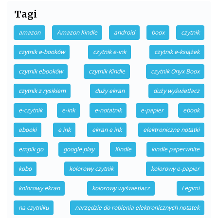
Tagi
amazon
Amazon Kindle
android
boox
czytnik
czytnik e-booków
czytnik e-ink
czytnik e-książek
czytnik ebooków
czytnik Kindle
czytnik Onyx Boox
czytnik z rysikiem
duży ekran
duży wyświetlacz
e-czytnik
e-ink
e-notatnik
e-papier
ebook
ebooki
e ink
ekran e ink
elektroniczne notatki
empik go
google play
Kindle
kindle paperwhite
kobo
kolorowy czytnik
kolorowy e-papier
kolorowy ekran
kolorowy wyświetlacz
Legimi
na czytniku
narzędzie do robienia elektronicznych notatek