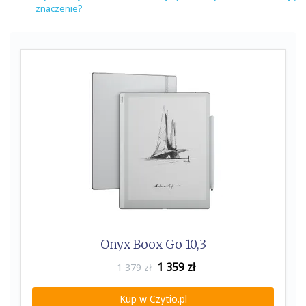
znaczenie?
Onyx Boox Go 10,3
1 359
zł
1 379 zł
Kup w Czytio.pl