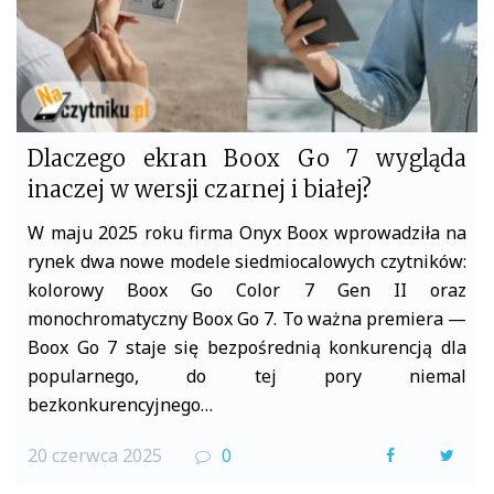
Dlaczego ekran Boox Go 7 wygląda
inaczej w wersji czarnej i białej?
W maju 2025 roku firma Onyx Boox wprowadziła na
rynek dwa nowe modele siedmiocalowych czytników:
kolorowy Boox Go Color 7 Gen II oraz
monochromatyczny Boox Go 7. To ważna premiera —
Boox Go 7 staje się bezpośrednią konkurencją dla
popularnego, do tej pory niemal
bezkonkurencyjnego…
20 czerwca 2025
0
F
T
a
w