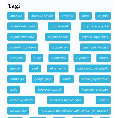
Tagi
amazon
Amazon Kindle
android
boox
czytnik
czytnik e-booków
czytnik e-ink
czytnik e-książek
czytnik ebooków
czytnik Kindle
czytnik Onyx Boox
czytnik z rysikiem
duży ekran
duży wyświetlacz
e-czytnik
e-ink
e-notatnik
e-papier
ebook
ebooki
e ink
ekran e ink
elektroniczne notatki
empik go
google play
Kindle
kindle paperwhite
kobo
kolorowy czytnik
kolorowy e-papier
kolorowy ekran
kolorowy wyświetlacz
Legimi
na czytniku
narzędzie do robienia elektronicznych notatek