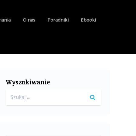
nania
O nas
Poradniki
Ebooki
Wyszukiwanie
Search
for: