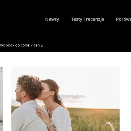
Newsy
Testy i recenzje
Porów
nyx boox go color 7 gen 2