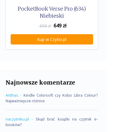
PocketBook Verse Pro (634)
Niebieski
649
zł
659 zł
Kup w Czytio.pl
Najnowsze komentarze
Artthas
-
Kindle Colorsoft czy Kobo Libra Colour?
Najważniejsze różnice
naczytniku.pl
-
Skąd brać książki na czytnik e-
booków?