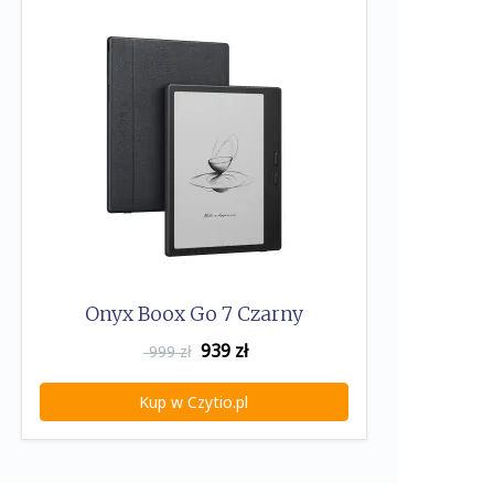
Onyx Boox Go 7 Czarny
939
zł
999 zł
Kup w Czytio.pl