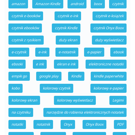
amazon
Amazon Kindle
android
boox
czytnik
czytnik e-booków
czytnik e-ink
czytnik e-książek
czytnik ebooków
czytnik Kindle
czytnik Onyx Boox
czytnik z rysikiem
duży ekran
duży wyświetlacz
e-czytnik
e-ink
e-notatnik
e-papier
ebook
ebooki
e ink
ekran e ink
elektroniczne notatki
empik go
google play
Kindle
kindle paperwhite
kobo
kolorowy czytnik
kolorowy e-papier
kolorowy ekran
kolorowy wyświetlacz
Legimi
na czytniku
narzędzie do robienia elektronicznych notatek
notatki
notatnik
Onyx
Onyx Boox
PDF