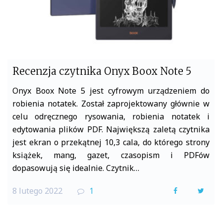
Recenzja czytnika Onyx Boox Note 5
Onyx Boox Note 5 jest cyfrowym urządzeniem do
robienia notatek. Został zaprojektowany głównie w
celu odręcznego rysowania, robienia notatek i
edytowania plików PDF. Największą zaletą czytnika
jest ekran o przekątnej 10,3 cala, do którego strony
książek, mang, gazet, czasopism i PDFów
dopasowują się idealnie. Czytnik…
8 lutego 2022
1
F
T
a
w