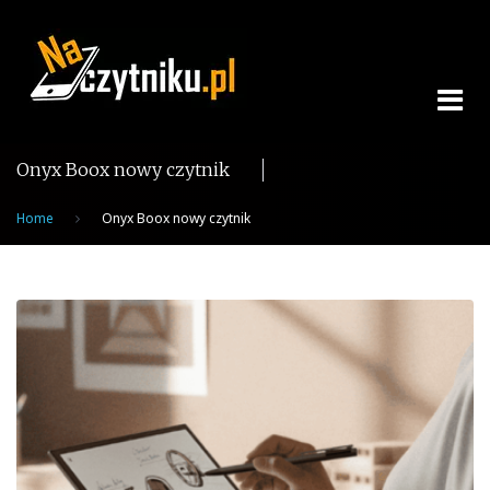
Skip
to
content
Onyx Boox nowy czytnik
Home
Onyx Boox nowy czytnik
Tag:
Onyx
Boox
nowy
czytnik