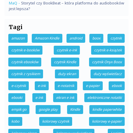
MaQ
-
Storytel czy BookBeat – która platforma do audiobooków
jest lepsza?
Tagi
amazon
Amazon Kindle
android
boox
czytnik
czytnik e-booków
czytnik e-ink
czytnik e-książek
czytnik ebooków
czytnik Kindle
czytnik Onyx Boox
czytnik z rysikiem
duży ekran
duży wyświetlacz
e-czytnik
e-ink
e-notatnik
e-papier
ebook
ebooki
e ink
ekran e ink
elektroniczne notatki
empik go
google play
Kindle
kindle paperwhite
kobo
kolorowy czytnik
kolorowy e-papier