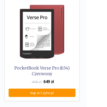
PocketBook Verse Pro (634)
Czerwony
649
zł
659 zł
Kup w Czytio.pl