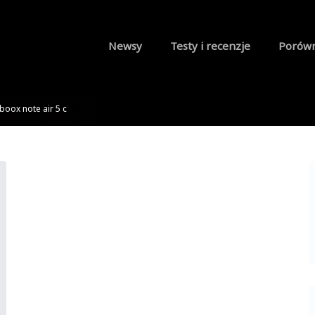
Newsy
Testy i recenzje
Porów
boox note air 5 c