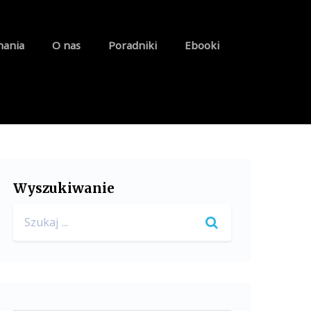
nania
O nas
Poradniki
Ebooki
Wyszukiwanie
Search
for: