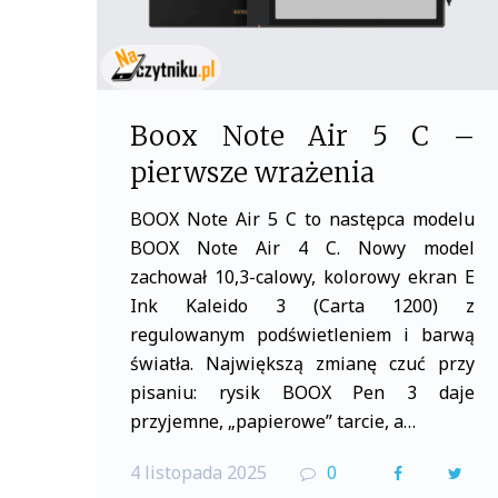
5
c
Boox Note Air 5 C –
pierwsze wrażenia
BOOX Note Air 5 C to następca modelu
BOOX Note Air 4 C. Nowy model
zachował 10,3-calowy, kolorowy ekran E
Ink Kaleido 3 (Carta 1200) z
regulowanym podświetleniem i barwą
światła. Największą zmianę czuć przy
pisaniu: rysik BOOX Pen 3 daje
przyjemne, „papierowe” tarcie, a…
4 listopada 2025
0
F
T