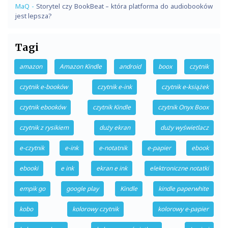
MaQ
-
Storytel czy BookBeat – która platforma do audiobooków
jest lepsza?
Tagi
amazon
Amazon Kindle
android
boox
czytnik
czytnik e-booków
czytnik e-ink
czytnik e-książek
czytnik ebooków
czytnik Kindle
czytnik Onyx Boox
czytnik z rysikiem
duży ekran
duży wyświetlacz
e-czytnik
e-ink
e-notatnik
e-papier
ebook
ebooki
e ink
ekran e ink
elektroniczne notatki
empik go
google play
Kindle
kindle paperwhite
kobo
kolorowy czytnik
kolorowy e-papier