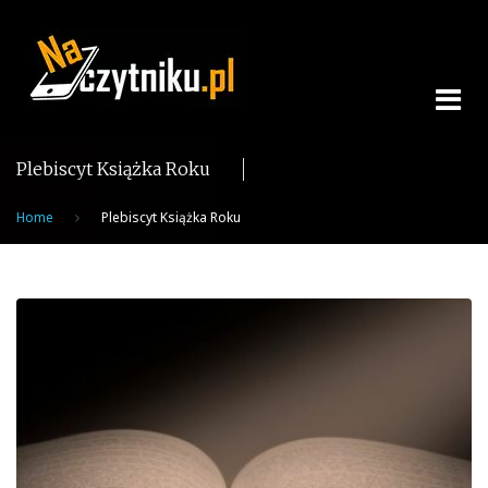
Skip
to
content
Plebiscyt Książka Roku
Home
Plebiscyt Książka Roku
Tag:
Plebiscyt
Książka
Roku