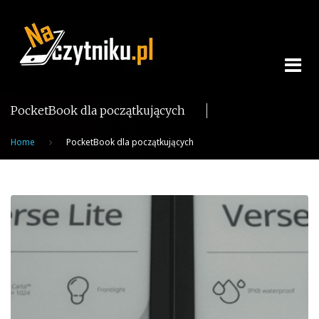
Skip
to
content
PocketBook dla początkujących
Home
PocketBook dla początkujących
Tag:
PocketBook
dla
początkujących