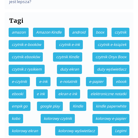
jest lepsza?
Tagi
amazon
Amazon Kindle
android
boox
czytnik
czytnik e-booków
czytnik e-ink
czytnik e-książek
czytnik ebooków
czytnik Kindle
czytnik Onyx Boox
czytnik z rysikiem
duży ekran
duży wyświetlacz
e-czytnik
e-ink
e-notatnik
e-papier
ebook
ebooki
e ink
ekran e ink
elektroniczne notatki
empik go
google play
Kindle
kindle paperwhite
kobo
kolorowy czytnik
kolorowy e-papier
kolorowy ekran
kolorowy wyświetlacz
Legimi