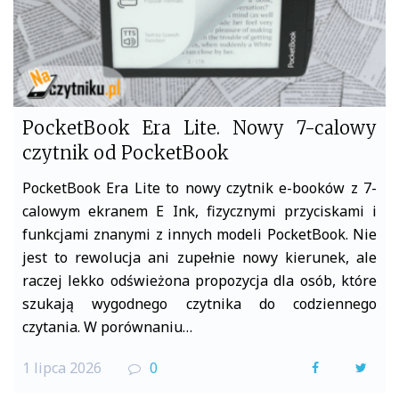
PocketBook Era Lite. Nowy 7-calowy
czytnik od PocketBook
PocketBook Era Lite to nowy czytnik e-booków z 7-
calowym ekranem E Ink, fizycznymi przyciskami i
funkcjami znanymi z innych modeli PocketBook. Nie
jest to rewolucja ani zupełnie nowy kierunek, ale
raczej lekko odświeżona propozycja dla osób, które
szukają wygodnego czytnika do codziennego
czytania. W porównaniu…
1 lipca 2026
0
F
T
a
w