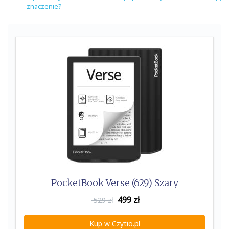
znaczenie?
PocketBook Verse (629) Szary
499
zł
529 zł
Kup w Czytio.pl