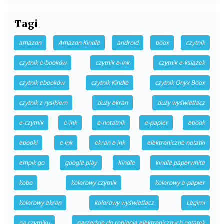
Tagi
amazon
Amazon Kindle
android
boox
czytnik
czytnik e-booków
czytnik e-ink
czytnik e-książek
czytnik ebooków
czytnik Kindle
czytnik Onyx Boox
czytnik z rysikiem
duży ekran
duży wyświetlacz
e-czytnik
e-ink
e-notatnik
e-papier
ebook
ebooki
e ink
ekran e ink
elektroniczne notatki
empik go
google play
Kindle
kindle paperwhite
kobo
kolorowy czytnik
kolorowy e-papier
kolorowy ekran
kolorowy wyświetlacz
Legimi
na czytniku
narzędzie do robienia elektronicznych notatek