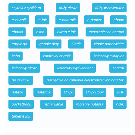
czytnik z rysikiem
duży ekran
duży wyświetlacz
e-czytnik
e-ink
e-notatnik
e-papier
ebook
ebooki
e ink
ekran e ink
elektroniczne notatki
empik go
google play
Kindle
kindle paperwhite
kobo
kolorowy czytnik
kolorowy e-papier
kolorowy ekran
kolorowy wyświetlacz
Legimi
na czytniku
narzędzie do robienia elektronicznych notatek
notatki
notatnik
Onyx
Onyx Boox
PDF
pocketbook
remarkable
robienie notatek
rysik
tablet e ink