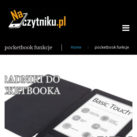
Skip
to
content
pocketbook funkcje
Home
pocketbook funkcje
Tag:
pocketbook
funkcje