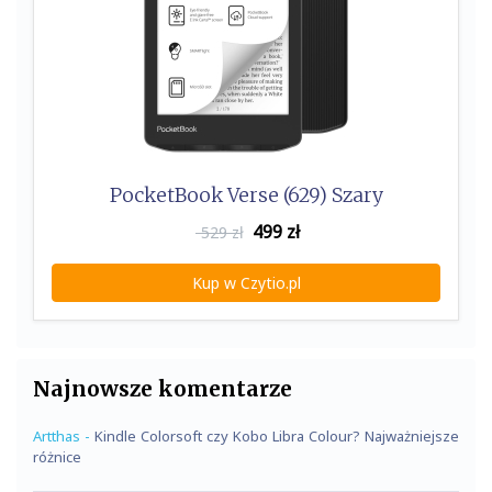
PocketBook Verse (629) Szary
499
zł
529 zł
Kup w Czytio.pl
Najnowsze komentarze
Artthas
-
Kindle Colorsoft czy Kobo Libra Colour? Najważniejsze
różnice