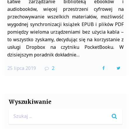
Łatwe zarządzanie biblioteką ebooków i
audiobooków, więcej przestrzeni cyfrowej na
przechowywanie wszelkich materiałów, możliwość
wygodnej synchronizacji książek EPUB i plików PDF
pomiędzy wieloma urządzeniami bez użycia kabla –
to wszystko zyskamy, decydując się na korzystanie z
usługi Dropbox na czytniku PocketBooku. W
dzisiejszym poradnik dokładnie…
25 lipca 2019
2
F
T
a
w
c
i
e
t
Wyszukiwanie
b
t
Search
o
e
for:
o
r