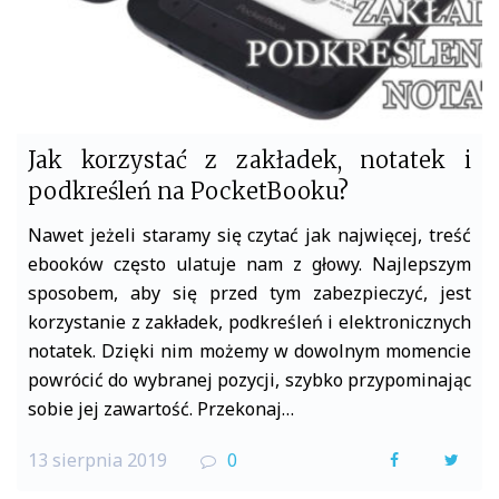
Jak korzystać z zakładek, notatek i
podkreśleń na PocketBooku?
Nawet jeżeli staramy się czytać jak najwięcej, treść
ebooków często ulatuje nam z głowy. Najlepszym
sposobem, aby się przed tym zabezpieczyć, jest
korzystanie z zakładek, podkreśleń i elektronicznych
notatek. Dzięki nim możemy w dowolnym momencie
powrócić do wybranej pozycji, szybko przypominając
sobie jej zawartość. Przekonaj…
13 sierpnia 2019
0
F
T
a
w