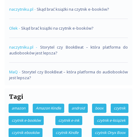
naczytniku.pl
-
Skąd brać książki na czytnik e-booków?
Olek
-
Skąd brać książki na czytnik e-booków?
naczytniku.pl
-
Storytel czy BookBeat – która platforma do
audiobooków jest lepsza?
MaQ
-
Storytel czy BookBeat – która platforma do audiobooków
jest lepsza?
Tagi
amazon
Amazon Kindle
android
boox
czytnik
czytnik e-booków
czytnik e-ink
czytnik e-książek
czytnik ebooków
czytnik Kindle
czytnik Onyx Boox