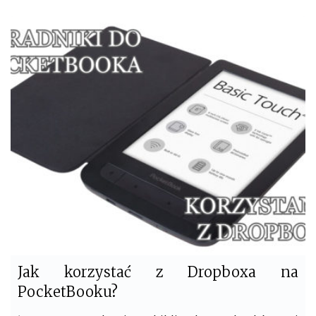
c
i
e
t
b
t
o
e
o
r
k
Jak korzystać z Dropboxa na
PocketBooku?