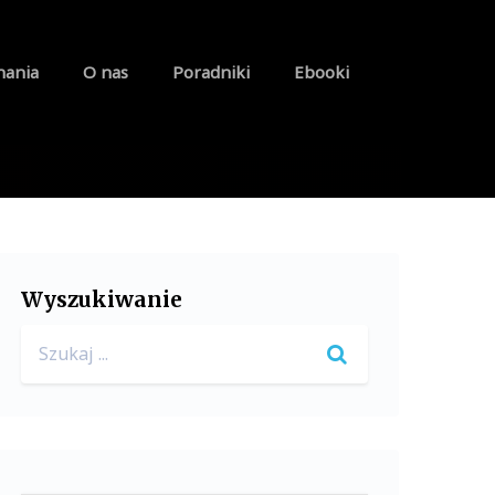
nania
O nas
Poradniki
Ebooki
Wyszukiwanie
Search
for: