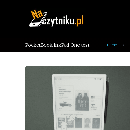
Skip
to
content
PocketBook InkPad One test
Home
Tag:
PocketBook
InkPad
One
test