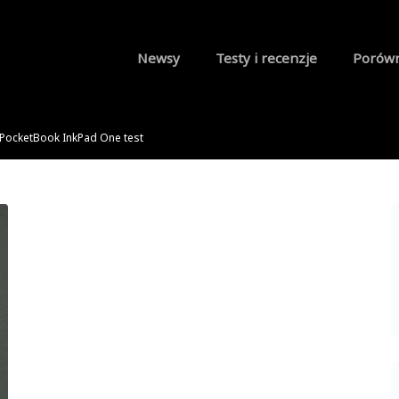
Newsy
Testy i recenzje
Porów
PocketBook InkPad One test