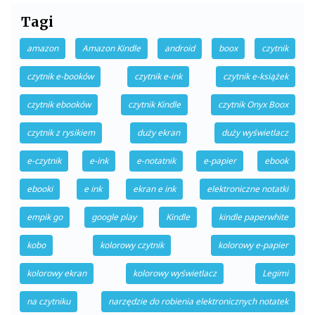
Tagi
amazon
Amazon Kindle
android
boox
czytnik
czytnik e-booków
czytnik e-ink
czytnik e-książek
czytnik ebooków
czytnik Kindle
czytnik Onyx Boox
czytnik z rysikiem
duży ekran
duży wyświetlacz
e-czytnik
e-ink
e-notatnik
e-papier
ebook
ebooki
e ink
ekran e ink
elektroniczne notatki
empik go
google play
Kindle
kindle paperwhite
kobo
kolorowy czytnik
kolorowy e-papier
kolorowy ekran
kolorowy wyświetlacz
Legimi
na czytniku
narzędzie do robienia elektronicznych notatek