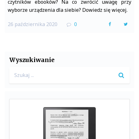
czytników ebooków? Na co zwrócić uwagę przy
wyborze urządzenia dla siebie? Dowiedz się więcej.
26 października 2020
0
F
T
a
w
c
i
e
t
Wyszukiwanie
b
t
Search
o
e
for:
o
r
k