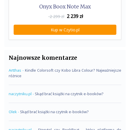
Onyx Boox Note Max
2 239
zł
2 299 zł
Kup w Czytio.pl
Najnowsze komentarze
Artthas
-
Kindle Colorsoft czy Kobo Libra Colour? Najważniejsze
różnice
naczytniku.pl
-
Skąd brać książki na czytnik e-booków?
Olek
-
Skąd brać książki na czytnik e-booków?
naczytniku.pl
-
Storytel czy BookBeat – która platforma do