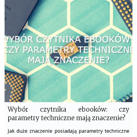
c
i
e
t
b
t
o
e
o
r
k
Wybór czytnika ebooków: czy
parametry techniczne mają znaczenie?
Jak duże znaczenie posiadają parametry techniczne