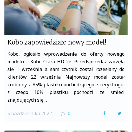
Kobo zapowiedziało nowy model!
Kobo, ogłosiło wprowadzenie do oferty nowego
modelu – Kobo Clara HD 2e. Przedsprzedaż zaczęła
się 1 września a sam czytnik został rozesłany do
klientów 22 września. Najnowszy model został
zrobiony z 85% plastiku pochodzącego z recyklingu,
z czego 10% plastiku pochodzi ze śmieci
znajdujących się…
5 października 2022
0
F
T
a
w