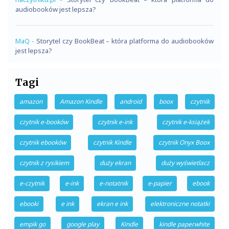
audiobooków jest lepsza?
MaQ
-
Storytel czy BookBeat – która platforma do audiobooków
jest lepsza?
Tagi
amazon
Amazon Kindle
android
boox
czytnik
czytnik e-booków
czytnik e-ink
czytnik e-książek
czytnik ebooków
czytnik Kindle
czytnik Onyx Boox
czytnik z rysikiem
duży ekran
duży wyświetlacz
e-czytnik
e-ink
e-notatnik
e-papier
ebook
ebooki
e ink
ekran e ink
elektroniczne notatki
empik go
google play
Kindle
kindle paperwhite