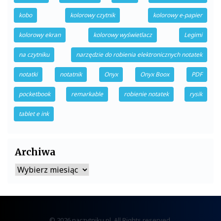
kobo
kolorowy czytnik
kolorowy e-papier
kolorowy ekran
kolorowy wyświetlacz
Legimi
na czytniku
narzędzie do robienia elektronicznych notatek
notatki
notatnik
Onyx
Onyx Boox
PDF
pocketbook
remarkable
robienie notatek
rysik
tablet e ink
Archiwa
Archiwa
© 2026 naczytniku.pl. All Rights reserved.