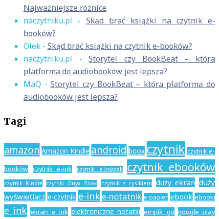
Najważniejsze różnice
naczytniku.pl
-
Skąd brać książki na czytnik e-
booków?
Olek
-
Skąd brać książki na czytnik e-booków?
naczytniku.pl
-
Storytel czy BookBeat – która
platforma do audiobooków jest lepsza?
MaQ
-
Storytel czy BookBeat – która platforma do
audiobooków jest lepsza?
Tagi
czytnik
amazon
android
Amazon Kindle
boox
czytnik e-
czytnik ebooków
booków
czytnik e-ink
czytnik e-książek
duży ekran
duży
czytnik Kindle
czytnik z rysikiem
czytnik Onyx Boox
e-ink
e-notatnik
wyświetlacz
ebook
e-czytnik
ebooki
e-papier
e ink
elektroniczne notatki
ekran e ink
empik go
google play