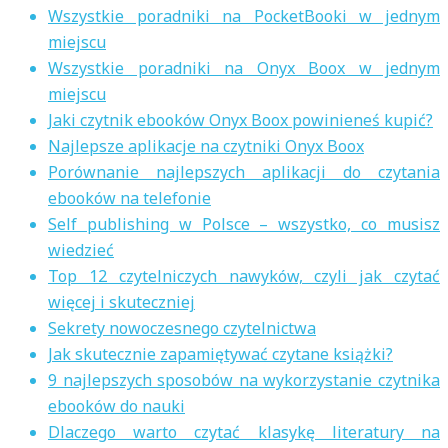
Wszystkie poradniki na PocketBooki w jednym
miejscu
Wszystkie poradniki na Onyx Boox w jednym
miejscu
Jaki czytnik ebooków Onyx Boox powinieneś kupić?
Najlepsze aplikacje na czytniki Onyx Boox
Porównanie najlepszych aplikacji do czytania
ebooków na telefonie
Self publishing w Polsce – wszystko, co musisz
wiedzieć
Top 12 czytelniczych nawyków, czyli jak czytać
więcej i skuteczniej
Sekrety nowoczesnego czytelnictwa
Jak skutecznie zapamiętywać czytane książki?
9 najlepszych sposobów na wykorzystanie czytnika
ebooków do nauki
Dlaczego warto czytać klasykę literatury na