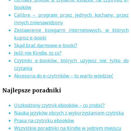
booków
Calibre – program przez jednych kochany, przez
innych znienawidzony
Zestawienie księgarni internetowych, w których
kupisz e-booki
Skąd brać darmowe e-booki?
Jeśli nie Kindle, to co?
Czytniki e-booków, których użyjesz nie tylko do
czytania
Akcesoria do e-czytników – to warto wiedzieć
Najlepsze poradniki
Uszkodzony czytnik ebooków – co zrobić?
Nauka języków obcych z wykorzystaniem czytnika
Prasa na czytniku ebooków
Wszystkie poradniki na Kindle w jednym miejscu