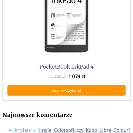
PocketBook InkPad 4
1 079
zł
1 139 zł
Kup w Czytio.pl
Najnowsze komentarze
Artthas
-
Kindle Colorsoft czy Kobo Libra Colour?