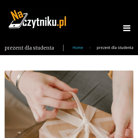
Skip
to
content
prezent dla studenta
Home
prezent dla studenta
Tag:
prezent
dla
studenta