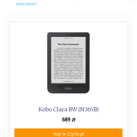
znaczenie?
Kobo Clara BW (N365B)
689
zł
Kup w Czytio.pl