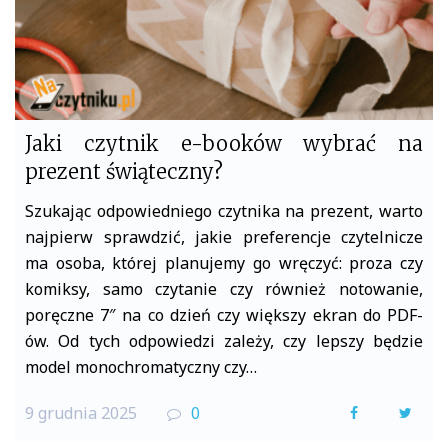
Jaki czytnik e-booków wybrać na
prezent świąteczny?
Szukając odpowiedniego czytnika na prezent, warto
najpierw sprawdzić, jakie preferencje czytelnicze
ma osoba, której planujemy go wręczyć: proza czy
komiksy, samo czytanie czy również notowanie,
poręczne 7″ na co dzień czy większy ekran do PDF-
ów. Od tych odpowiedzi zależy, czy lepszy będzie
model monochromatyczny czy…
9 grudnia 2025
0
F
T
a
w