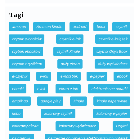
Tagi
amazon
Amazon Kindle
android
boox
czytnik
czytnik e-booków
czytnik e-ink
czytnik e-książek
czytnik ebooków
czytnik Kindle
czytnik Onyx Boox
czytnik z rysikiem
duży ekran
duży wyświetlacz
e-czytnik
e-ink
e-notatnik
e-papier
ebook
ebooki
e ink
ekran e ink
elektroniczne notatki
empik go
google play
Kindle
kindle paperwhite
kobo
kolorowy czytnik
kolorowy e-papier
kolorowy ekran
kolorowy wyświetlacz
Legimi
na czytniku
narzędzie do robienia elektronicznych notatek