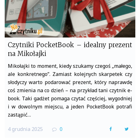
Czytniki PocketBook – idealny prezent
na Mikołajki
Mikołajki to moment, kiedy szukamy czegoś „małego,
ale konkretnego”. Zamiast kolejnych skarpetek czy
słodyczy warto podarować prezent, który naprawdę
coś zmienia na co dzień – na przykład tani czytnik e-
book. Taki gadżet pomaga czytać częściej, wygodniej
i w dowolnym miejscu, a jeden PocketBook potrafi
zastąpić…
4 grudnia 2025
0
F
T
a
w