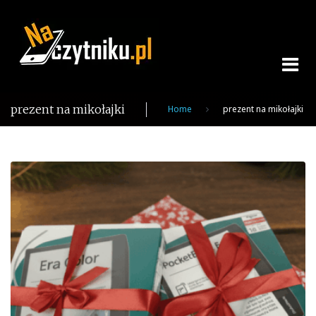
Skip
to
content
prezent na mikołajki
Home
prezent na mikołajki
Tag:
prezent
na
mikołajki