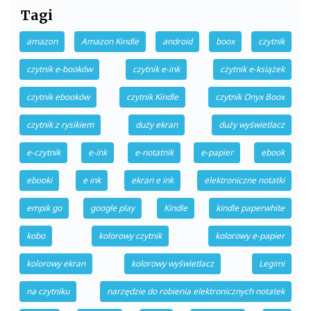
Tagi
amazon
Amazon Kindle
android
boox
czytnik
czytnik e-booków
czytnik e-ink
czytnik e-książek
czytnik ebooków
czytnik Kindle
czytnik Onyx Boox
czytnik z rysikiem
duży ekran
duży wyświetlacz
e-czytnik
e-ink
e-notatnik
e-papier
ebook
ebooki
e ink
ekran e ink
elektroniczne notatki
empik go
google play
Kindle
kindle paperwhite
kobo
kolorowy czytnik
kolorowy e-papier
kolorowy ekran
kolorowy wyświetlacz
Legimi
na czytniku
narzędzie do robienia elektronicznych notatek