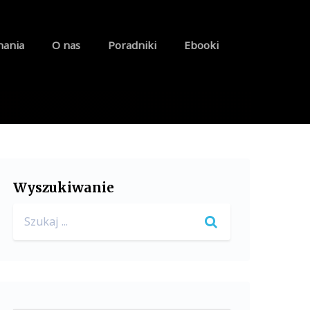
nania
O nas
Poradniki
Ebooki
Wyszukiwanie
Search
for: