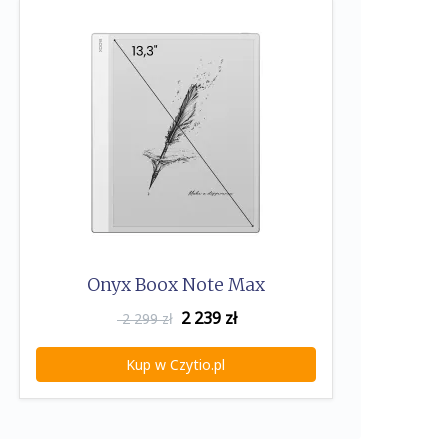
Onyx Boox Note Max
2 239
zł
2 299 zł
Kup w Czytio.pl