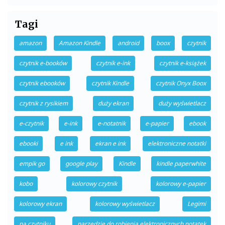
Tagi
amazon
Amazon Kindle
android
boox
czytnik
czytnik e-booków
czytnik e-ink
czytnik e-książek
czytnik ebooków
czytnik Kindle
czytnik Onyx Boox
czytnik z rysikiem
duży ekran
duży wyświetlacz
e-czytnik
e-ink
e-notatnik
e-papier
ebook
ebooki
e ink
ekran e ink
elektroniczne notatki
empik go
google play
Kindle
kindle paperwhite
kobo
kolorowy czytnik
kolorowy e-papier
kolorowy ekran
kolorowy wyświetlacz
Legimi
na czytniku
narzędzie do robienia elektronicznych notatek