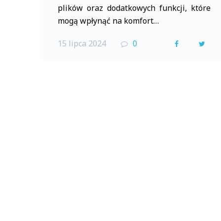
plików oraz dodatkowych funkcji, które
mogą wpłynąć na komfort…
15 lipca 2024
0
F
T
a
w
c
i
e
t
b
t
o
e
o
r
k