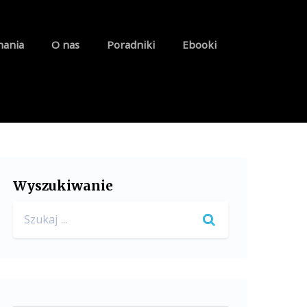
nania
O nas
Poradniki
Ebooki
Wyszukiwanie
Search
for: