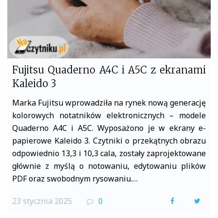
Fujitsu Quaderno A4C i A5C z ekranami
Kaleido 3
Marka Fujitsu wprowadziła na rynek nową generację
kolorowych notatników elektronicznych – modele
Quaderno A4C i A5C. Wyposażono je w ekrany e-
papierowe Kaleido 3. Czytniki o przekątnych obrazu
odpowiednio 13,3 i 10,3 cala, zostały zaprojektowane
głównie z myślą o notowaniu, edytowaniu plików
PDF oraz swobodnym rysowaniu.…
23 stycznia 2025
0
F
T
a
w