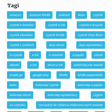
Tagi
amazon
Amazon Kindle
android
boox
czytnik
czytnik e-booków
czytnik e-ink
czytnik e-książek
czytnik ebooków
czytnik Kindle
czytnik Onyx Boox
czytnik z rysikiem
duży ekran
duży wyświetlacz
e-czytnik
e-ink
e-notatnik
e-papier
ebook
ebooki
e ink
ekran e ink
elektroniczne notatki
empik go
google play
Kindle
kindle paperwhite
kobo
kolorowy czytnik
kolorowy e-papier
kolorowy ekran
kolorowy wyświetlacz
Legimi
na czytniku
narzędzie do robienia elektronicznych notatek