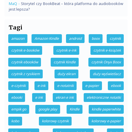
MaQ
-
Storytel czy BookBeat – która platforma do audiobooków
jest lepsza?
Tagi
amazon
Amazon Kindle
android
boox
czytnik
czytnik e-booków
czytnik e-ink
czytnik e-książek
czytnik ebooków
czytnik Kindle
czytnik Onyx Boox
czytnik z rysikiem
duży ekran
duży wyświetlacz
e-czytnik
e-ink
e-notatnik
e-papier
ebook
ebooki
e ink
ekran e ink
elektroniczne notatki
empik go
google play
Kindle
kindle paperwhite
kobo
kolorowy czytnik
kolorowy e-papier