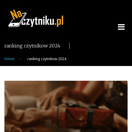
Skip
to
content
ranking czytnikow 2024
Home
ranking czytnikow 2024
Tag:
ranking
czytnikow
2024