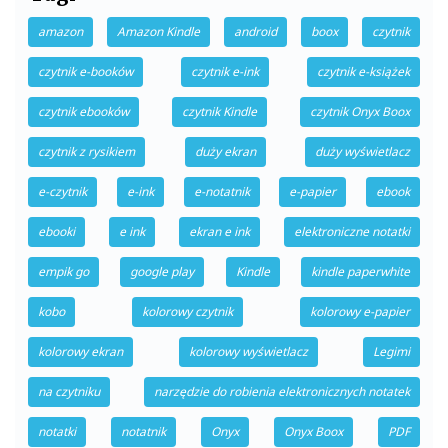
amazon
Amazon Kindle
android
boox
czytnik
czytnik e-booków
czytnik e-ink
czytnik e-książek
czytnik ebooków
czytnik Kindle
czytnik Onyx Boox
czytnik z rysikiem
duży ekran
duży wyświetlacz
e-czytnik
e-ink
e-notatnik
e-papier
ebook
ebooki
e ink
ekran e ink
elektroniczne notatki
empik go
google play
Kindle
kindle paperwhite
kobo
kolorowy czytnik
kolorowy e-papier
kolorowy ekran
kolorowy wyświetlacz
Legimi
na czytniku
narzędzie do robienia elektronicznych notatek
notatki
notatnik
Onyx
Onyx Boox
PDF