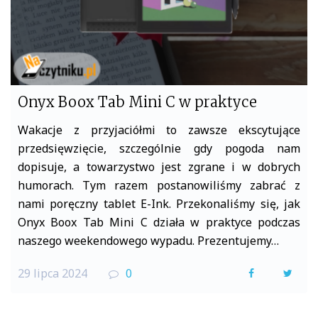
Onyx Boox Tab Mini C w praktyce
Wakacje z przyjaciółmi to zawsze ekscytujące
przedsięwzięcie, szczególnie gdy pogoda nam
dopisuje, a towarzystwo jest zgrane i w dobrych
humorach. Tym razem postanowiliśmy zabrać z
nami poręczny tablet E-Ink. Przekonaliśmy się, jak
Onyx Boox Tab Mini C działa w praktyce podczas
naszego weekendowego wypadu. Prezentujemy…
29 lipca 2024
0
F
T
a
w