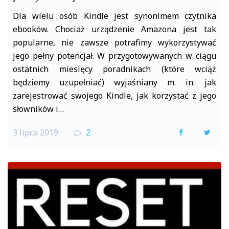
Dla wielu osób Kindle jest synonimem czytnika
ebooków. Chociaż urządzenie Amazona jest tak
popularne, nie zawsze potrafimy wykorzystywać
jego pełny potencjał. W przygotowywanych w ciągu
ostatnich miesięcy poradnikach (które wciąż
będziemy uzupełniać) wyjaśniany m. in. jak
zarejestrować swojego Kindle, jak korzystać z jego
słowników i…
3 lipca 2019
2
F
T
a
w
c
i
e
t
b
t
o
e