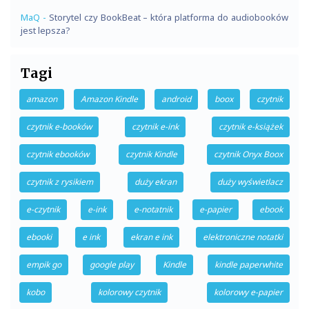
MaQ
-
Storytel czy BookBeat – która platforma do audiobooków
jest lepsza?
Tagi
amazon
Amazon Kindle
android
boox
czytnik
czytnik e-booków
czytnik e-ink
czytnik e-książek
czytnik ebooków
czytnik Kindle
czytnik Onyx Boox
czytnik z rysikiem
duży ekran
duży wyświetlacz
e-czytnik
e-ink
e-notatnik
e-papier
ebook
ebooki
e ink
ekran e ink
elektroniczne notatki
empik go
google play
Kindle
kindle paperwhite
kobo
kolorowy czytnik
kolorowy e-papier