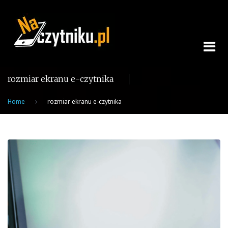
Skip
to
content
rozmiar ekranu e-czytnika
Home
rozmiar ekranu e-czytnika
Tag:
rozmiar
ekranu
e-
czytnika