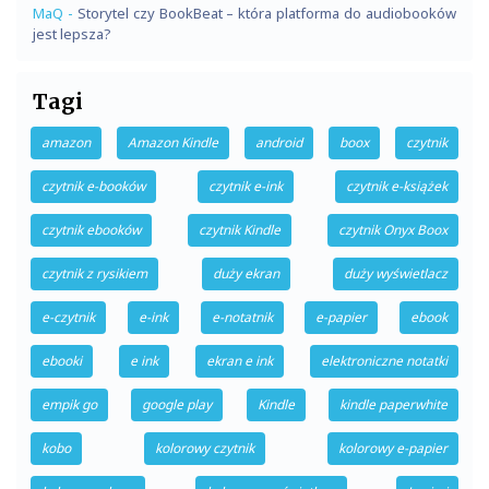
MaQ
-
Storytel czy BookBeat – która platforma do audiobooków
jest lepsza?
Tagi
amazon
Amazon Kindle
android
boox
czytnik
czytnik e-booków
czytnik e-ink
czytnik e-książek
czytnik ebooków
czytnik Kindle
czytnik Onyx Boox
czytnik z rysikiem
duży ekran
duży wyświetlacz
e-czytnik
e-ink
e-notatnik
e-papier
ebook
ebooki
e ink
ekran e ink
elektroniczne notatki
empik go
google play
Kindle
kindle paperwhite
kobo
kolorowy czytnik
kolorowy e-papier